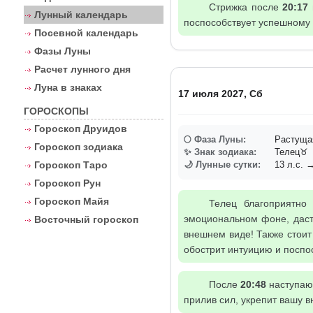
Стрижка после
20:17
Лунный календарь
поспособствует успешному
Посевной календарь
Фазы Луны
Расчет лунного дня
Луна в знаках
17 июля 2027, Сб
ГОРОСКОПЫ
Гороскоп Друидов
🌕 Фаза Луны:
Растуща
Гороскоп зодиака
✨ Знак зодиака:
Телец♉
Гороскоп Таро
🌙 Лунные сутки:
13 л.с. →
Гороскоп Рун
Гороскоп Майя
Телец благоприятно
эмоциональном фоне, даст
Восточный гороскоп
внешнем виде! Также стоит 
обострит интуицию и посп
После
20:48
наступают
прилив сил, укрепит вашу 