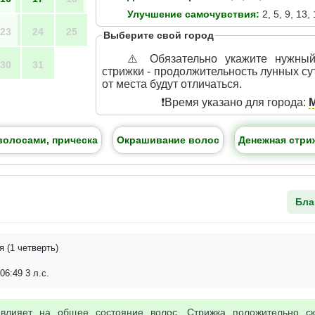
Улучшение самочувствия:
2, 5, 9, 13, 
23
24
25
Выберите свой город
⚠️ Обязательно укажите нужны
30
31
стрижки - продолжительность лунных су
от места будут отличаться.
❗️Время указано для города:
волосами, прическа
Окрашивание волос
Денежная стри
Бла
 (1 четверть)
06:49 3 л.с.
 влияет на общее состояние волос. Стрижка положительно с