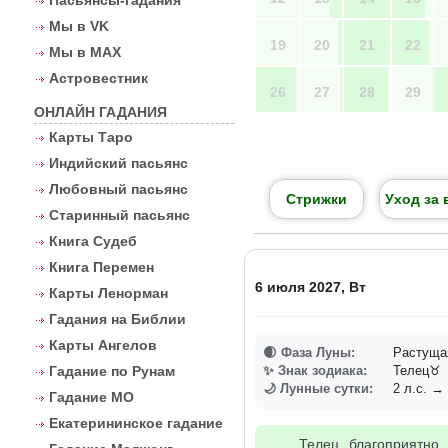
Пасьянсы-гадания
Мы в VK
19
20
21
22
Мы в MAX
Астровестник
26
27
28
29
ОНЛАЙН ГАДАНИЯ
Карты Таро
Индийский пасьянс
Любовный пасьянс
Стрижки
Уход за 
Старинный пасьянс
Книга Судеб
Книга Перемен
6 июля 2027, Вт
Карты Ленорман
Гадания на Библии
Карты Ангелов
🌒 Фаза Луны:
Растущая
Гадание по Рунам
✨ Знак зодиака:
Телец♉
🌙 Лунные сутки:
2 л.с. → 
Гадание МО
Екатерининское гадание
Телец благоприятно