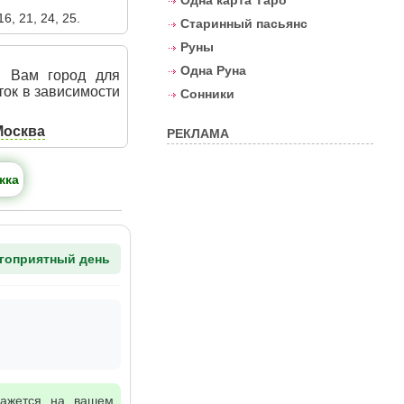
Одна карта Таро
16, 21, 24, 25.
Старинный пасьянс
Руны
Одна Руна
й Вам город для
ток в зависимости
Сонники
Москва
РЕКЛАМА
жка
гоприятный день
кажется на вашем