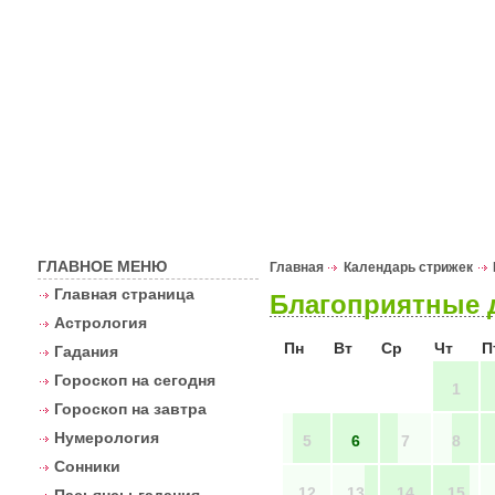
Астрологи
ГЛАВНОЕ МЕНЮ
Главная
Календарь стрижек
Главная страница
Благоприятные д
Астрология
Пн
Вт
Ср
Чт
П
Гадания
Гороскоп на сегодня
1
Гороскоп на завтра
Нумерология
5
6
7
8
Сонники
12
13
14
15