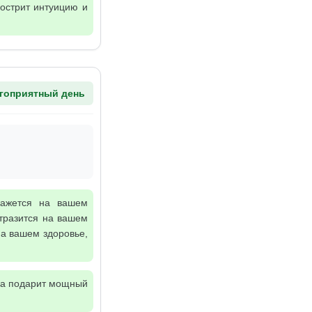
бострит интуицию и
гоприятный день
кажется на вашем
тразится на вашем
на вашем здоровье,
она подарит мощный