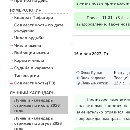
Прогноз на день
в жизнь новые яркие краски
НУМЕРОЛОГИЯ
Квадрат Пифагора
После
11:31
(6-й л.
выздоровление. Также нова
Совместимость по дате
рождения
Число судьбы
Число имени
Вибрации имени
16 июля 2027, Пт
Карма и числа
Судьба и характер
🌕 Фаза Луны:
Растуща
Тип энергии
✨ Знак зодиака:
Телец♉
Совместимость(ТЭ)
🌙 Лунные сутки:
12 л.с. →
ЛУННЫЙ КАЛЕНДАРЬ
Противоречивое влиян
Лунный календарь
стрижек на июль 2026
положительно скажется на
года
замечательно отразится н
Лунный календарь
непредвиденные траты и м
стрижек на август 2026
года