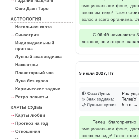
Гадание Маджонг
эмоциональном фоне, даст
Ошо Дзен Таро
внешнем виде! Также стоит
АСТРОЛОГИЯ
волос и всего организма. 
Натальная карта
Синастрия
С
06:49
начинаются 3-
локонов, но и откроет кан
Индивидуальный
прогноз
Лунный знак зодиака
Накшатры
Планетарный час
9 июля 2027, Пт
Луна без курса
Кармические задачи
🌓 Фаза Луны:
Растуща
Ретро планеты
✨ Знак зодиака:
Телец♉
🌙 Лунные сутки:
5 л.с. → 
КАРТЫ СУДЕБ
Карты любви
Телец благоприятно
Прогноз на год
эмоциональном фоне, даст
Отношения
внешнем виде! Также стоит 