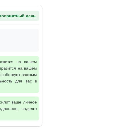
гоприятный день
кажется на вашем
тразится на вашем
особствует важным
ьность для вас в
силит ваше личное
дленнее, надолго