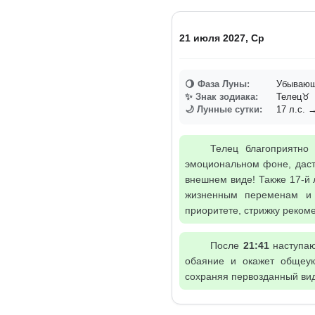
21 июля 2027, Ср
🌖 Фаза Луны:
Убывающа
✨ Знак зодиака:
Телец♉
🌙 Лунные сутки:
17 л.с. →
Телец благоприятно
эмоциональном фоне, даст
внешнем виде! Также 17-й
жизненным переменам и 
приоритете, стрижку реком
После
21:41
наступаю
обаяние и окажет общеук
сохраняя первозданный вид