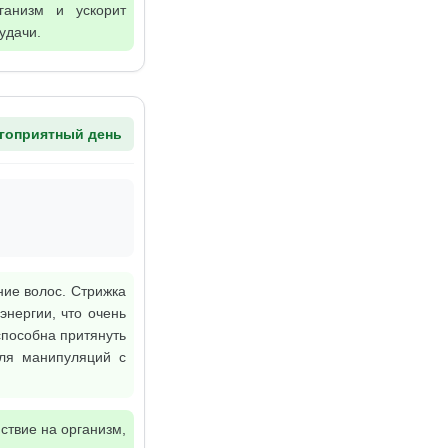
ганизм и ускорит
удачи.
гоприятный день
ние волос. Стрижка
нергии, что очень
способна притянуть
для манипуляций с
йствие на организм,