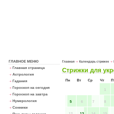
Астрологи
ГЛАВНОЕ МЕНЮ
Главная
Календарь стрижек
Главная страница
Cтрижки для укр
Астрология
Пн
Вт
Ср
Чт
П
Гадания
Гороскоп на сегодня
1
Гороскоп на завтра
Нумерология
5
6
7
8
Сонники
12
13
14
15