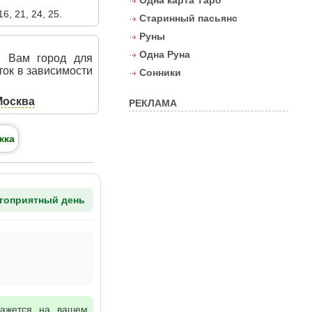
Одна карта Таро
16, 21, 24, 25.
Старинный пасьянс
Руны
Одна Руна
й Вам город для
ток в зависимости
Сонники
Москва
РЕКЛАМА
жка
гоприятный день
кажется на вашем