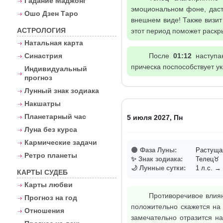
Гадание Маджонг
эмоциональном фоне, даст
Ошо Дзен Таро
внешнем виде! Также визит
АСТРОЛОГИЯ
этот период поможет раскр
Натальная карта
Синастрия
После
01:12
наступа
прическа поспособствует ук
Индивидуальный
прогноз
Лунный знак зодиака
Накшатры
Планетарный час
5 июля 2027, Пн
Луна без курса
Кармические задачи
🌑 Фаза Луны:
Растуща
Ретро планеты
✨ Знак зодиака:
Телец♉
🌙 Лунные сутки:
1 л.с. → 
КАРТЫ СУДЕБ
Карты любви
Противоречивое влиян
Прогноз на год
положительно скажется на
Отношения
замечательно отразится 