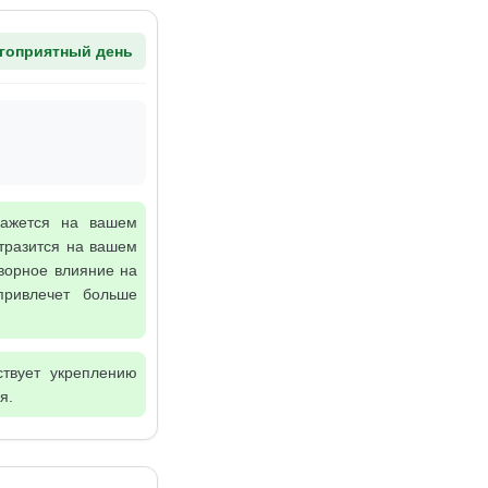
гоприятный день
кажется на вашем
тразится на вашем
творное влияние на
привлечет больше
ствует укреплению
я.