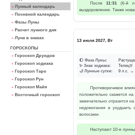
После
11:31
(6-й л.
Лунный календарь
выздоровление. Также нова
Посевной календарь
Фазы Луны
Расчет лунного дня
Луна в знаках
13 июля 2027, Вт
ГОРОСКОПЫ
Гороскоп Друидов
🌔 Фаза Луны:
Растущая
Гороскоп зодиака
✨ Знак зодиака:
Телец♉
Гороскоп Таро
🌙 Лунные сутки:
9 л.с. → 
Гороскоп Рун
Гороскоп Майя
Противоречивое влиян
положительно скажется на
Восточный гороскоп
замечательно отразится на
недомогания и ухудшить 
волосами.
Наступают 10-е лунны