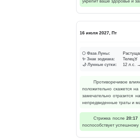
укрепит ваше здоровье и з
16 июля 2027, Пт
🌕 Фаза Луны:
Растуща
✨ Знак зодиака:
Телец♉
🌙 Лунные сутки:
12 л.с. →
Противоречивое влиян
положительно скажется на
замечательно отразится н
непредвиденные траты и м
Стрижка после
20:17
поспособствует успешному