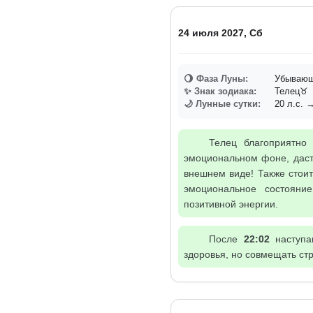
24 июля 2027, Сб
🌖 Фаза Луны:
Убывающа
✨ Знак зодиака:
Телец♉
🌙 Лунные сутки:
20 л.с. →
Телец благоприятно
эмоциональном фоне, даст
внешнем виде! Также стоит
эмоциональное состояни
позитивной энергии.
После
22:02
наступа
здоровья, но совмещать стр