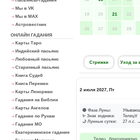
Пасьянсы-гадания
Мы в VK
19
20
21
22
Мы в MAX
Астровестник
26
27
28
29
ОНЛАЙН ГАДАНИЯ
Карты Таро
Индийский пасьянс
Любовный пасьянс
Стрижки
Уход за 
Старинный пасьянс
Книга Судеб
Книга Перемен
2 июля 2027, Пт
Карты Ленорман
Гадания на Библии
Карты Ангелов
🌑 Фаза Луны:
Убывающ
Гадание по Рунам
✨ Знак зодиака:
Телец♉
🌙 Лунные сутки:
27 л.с. →
Гадание МО
Екатерининское гадание
Телец благоприятно