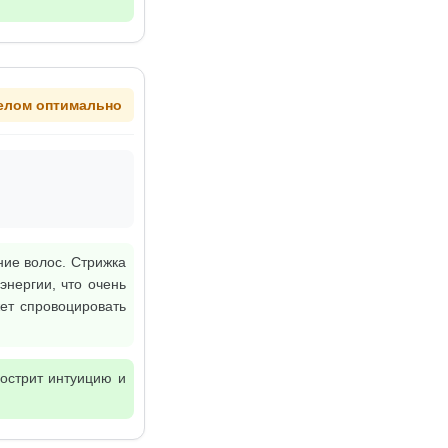
елом оптимально
ние волос. Стрижка
нергии, что очень
ет спровоцировать
бострит интуицию и