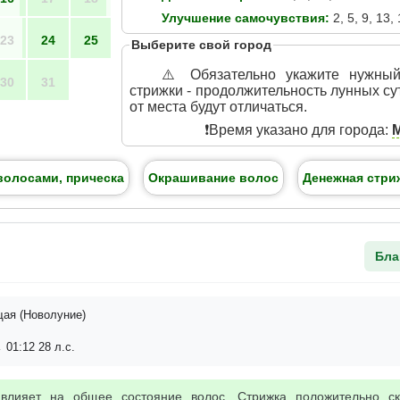
Улучшение самочувствия:
2, 5, 9, 13, 
23
24
25
Выберите свой город
⚠️ Обязательно укажите нужны
30
31
стрижки - продолжительность лунных су
от места будут отличаться.
❗️Время указано для города:
волосами, прическа
Окрашивание волос
Денежная стри
Бла
ая (Новолуние)
 01:12 28 л.с.
 влияет на общее состояние волос. Стрижка положительно с