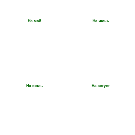
На май
На июнь
На июль
На август