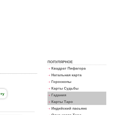
Контакты
ПОПУЛЯРНОЕ
Квадрат Пифагора
Натальная карта
Гороскопы
Карты Судьбы
оту
Гадания
Карты Таро
Индийский пасьянс