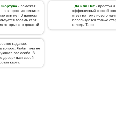
- Фортуна
- поможет
Да или Нет
- простой и
т на вопрос: исполнится
эффективный способ пол
ие или нет. В данном
ответ на тему нового нач
льзуется восемь карт
Используются только ст
из которых это десятый
колоды Таро.
ростое гадание,
 вопрос: Любит или не
сующая вас особа. В
о довериться своей
брать карту.