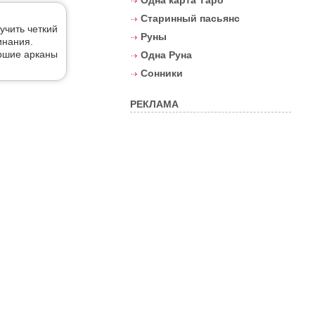
Одна карта Таро
Старинный пасьянс
учить четкий
Руны
инания.
аршие арканы
Одна Руна
Сонники
РЕКЛАМА