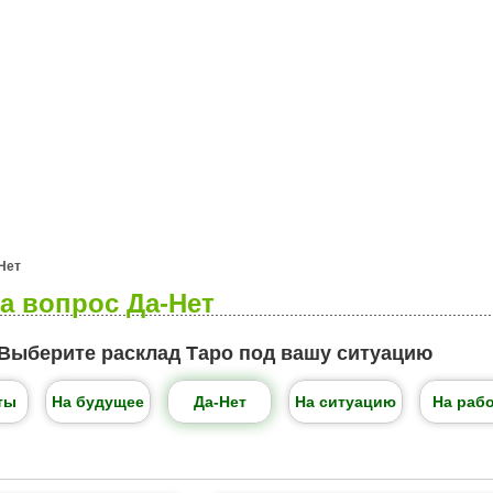
я
Гороскопы
Гадания
Нет
а вопрос Да-Нет
Выберите расклад Таро под вашу ситуацию
ты
На будущее
Да-Нет
На ситуацию
На раб