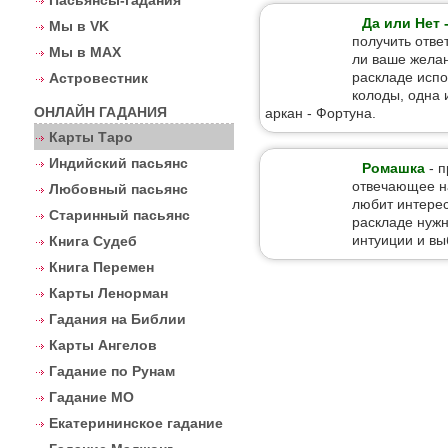
Пасьянсы-гадания
Да или Нет 
Мы в VK
получить отве
Мы в MAX
ли ваше желан
раскладе испо
Астровестник
колоды, одна 
ОНЛАЙН ГАДАНИЯ
аркан - Фортуна.
Карты Таро
Индийский пасьянс
Ромашка
- п
отвечающее на
Любовный пасьянс
любит интере
Старинный пасьянс
раскладе нужн
интуиции и вы
Книга Судеб
Книга Перемен
Карты Ленорман
Гадания на Библии
Карты Ангелов
Гадание по Рунам
Гадание МО
Екатерининское гадание