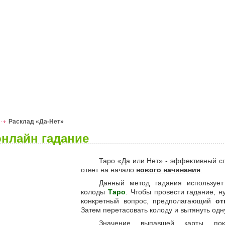
я
Гороскопы
Гадания
Расклад «Да-Нет»
онлайн гадание
Таро «Да или Нет» - эффективный сп
ответ на начало
нового начинания
.
Данный метод гадания использует
колоды
Таро
. Чтобы провести гадание, 
конкретный вопрос, предполагающий
от
Затем перетасовать колоду и вытянуть одну
Значение выпавшей карты пок