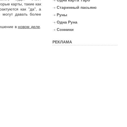
Одна карта Таро
рые карты, такие как
Старинный пасьянс
актуются как "да", а
ы могут давать более
Руны
Одна Руна
решение в
новом деле
.
Сонники
РЕКЛАМА