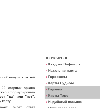
Контакты
ПОПУЛЯРНОЕ
Квадрат Пифагора
Натальная карта
Гороскопы
особ получить четкий
Карты Судьбы
 22 старших аркана
Гадания
нужно сформулировать
Карты Таро
вет "да" или "нет"
.
 карту.
Индийский пасьянс
ажет, будет ответ