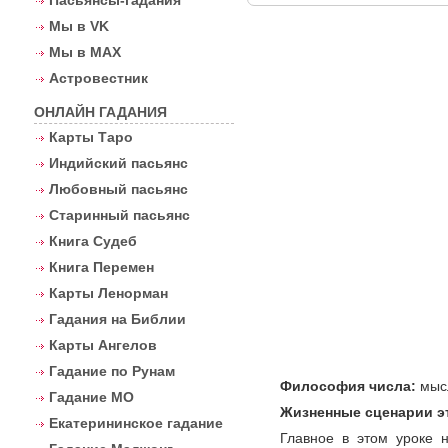
Пасьянсы-гадания
Мы в VK
Мы в MAX
Астровестник
ОНЛАЙН ГАДАНИЯ
Карты Таро
Индийский пасьянс
Любовный пасьянс
Старинный пасьянс
Книга Судеб
Книга Перемен
Карты Ленорман
Гадания на Библии
Карты Ангелов
Гадание по Рунам
Философия числа:
мысл
Гадание МО
Жизненные сценарии эт
Екатерининское гадание
Главное в этом уроке н