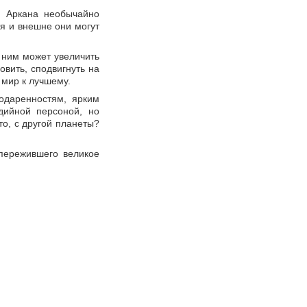
го Аркана необычайно
тя и внешне они могут
 ним может увеличить
овить, сподвигнуть на
 мир к лучшему.
 одаренностям, ярким
дийной персоной, но
то, с другой планеты?
 пережившего великое