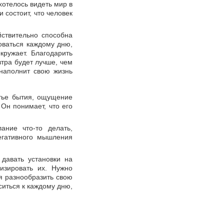
хотелось видеть мир в
и состоит, что человек
ствительно способна
оваться каждому дню,
кружает. Благодарить
автра будет лучше, чем
 наполнит свою жизнь
стье бытия, ощущение
Он понимает, что его
ние что-то делать,
негативного мышления
давать установки на
изировать их. Нужно
я разнообразить свою
ситься к каждому дню,