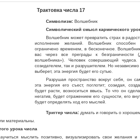
Трактовка числа 17
Символизм:
Волшебник
Символический смысл кармического урок
Волшебник может превратить страх в радост
исполнение желаний. Волшебник способен 
ограничено временем, в бесконечное. Волшебни
вас через все преграды к безграничности (
волшебника»). Человек совершающий чудеса.
созидателем, так и разрушителем. Но независимо 
выберет, эта энергия будет его сутью.
Разрушая пространство вокруг себя, он са
эта энергия его съест, поглотит; созидая, соз
будет расти, возноситься ввысь. То что он сделае
негатив, будет отражением его сущности, его вн
будет определять ход его мыслей.
Триггер числа:
думать и говорить о хороше
и материальны.
ого урока числа
аучиться мыслить позитивно, визуализировать свои желания и 