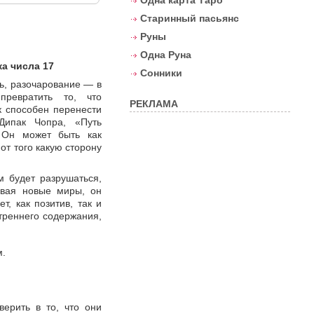
Одна карта Таро
Старинный пасьянс
Руны
Одна Руна
а числа 17
Сонники
ь, разочарование — в
превратить то, что
РЕКЛАМА
к способен перенести
Дипак Чопра, «Путь
 Он может быть как
от того какую сторону
м будет разрушаться,
давая новые миры, он
т, как позитив, так и
утреннего содержания,
м.
верить в то, что они