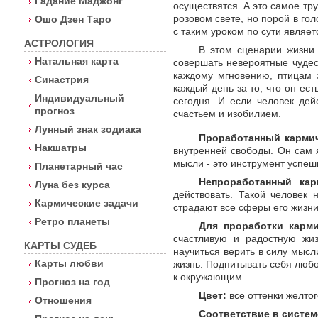
Гадание Маджонг
осуществятся. А это самое тр
розовом свете, но порой в гол
Ошо Дзен Таро
с таким уроком по сути являет
АСТРОЛОГИЯ
В этом сценарии жизни
Натальная карта
совершать невероятные чудес
каждому мгновению, птицам з
Синастрия
каждый день за то, что он ест
Индивидуальный
сегодня. И если человек де
прогноз
счастьем и изобилием.
Лунный знак зодиака
Проработанный карми
Накшатры
внутренней свободы. Он сам 
мысли - это инструмент успеш
Планетарный час
Непроработанный кар
Луна без курса
действовать. Такой человек 
Кармические задачи
страдают все сферы его жизн
Ретро планеты
Для проработки карми
счастливую и радостную жиз
КАРТЫ СУДЕБ
научиться верить в силу мыс
Карты любви
жизнь. Подпитывать себя любо
к окружающим.
Прогноз на год
Цвет:
все оттенки желтог
Отношения
Соответствие в систем