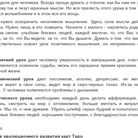
удное для человека. Всегда проще думать о плохом, как бы нам не 
ову так и лезут мрачные мысли. Но вся прелесть этого урока в том 
ся волшебником и в этом вся его мощь.
 нужно искоренить негативное мышление. Здесь сила мысли дей
а. Нужно лишь в это поверить. Начните с малого - научитесь рад
а окном, улыбкам близких людей, каждой мелочи, то, что Вас о
ь, за то, что Вы видите, за то, что Вы дышите. Думать о том, что з
йствительно освоит урок позитивного мышления, он непременно
ческий урок
дает человеку уверенность в завтрашнем дне, сча
является хозяином судьбы, жизнь его окрашена яркими красками. 
ной жизни.
мический урок
дает пессимизм, апатию, депрессию, не жела
не верит в свои силы, видит мир в серо-черных тонах. Из-за 
и. У человека появляются проблемы с дыханием.
ческого урока
необходимо каждый день делать аффирмации, 
нь, смотреть на мир с оптимизмом, больше мечтать и визуал
ли. Мы то, о чем думаем. Убрать шлейф серых будней и попытатьс
вью близких людей, хорошими поступками, с благодарностью отно
о.
е эволюционного развития карт Таро