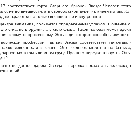
17 соответствует карта Старшего Аркана- Звезда.Человек это
вило, не во внешности, а в своеобразной ауре, излучаемым им. Хо
дают красотой не только внешней, но и внутренней.
 центре внимания, пользуется определенным успехом. Общение с
Его сила не в оружии, а в силе слова. Такой человек может вдохн
ения к чему-то прекрасному. Это люди, которые способны изменить
ворческой профессии, так как Звезда соответствует талантам,
 также известности и славе. Этот человек может и не бытьме
лярностью в том или ином кругу. Про него нередко говорят - Он ч
ды?..
ничто не дается даром. Звезда – нередко показатель человека,
испытаний.