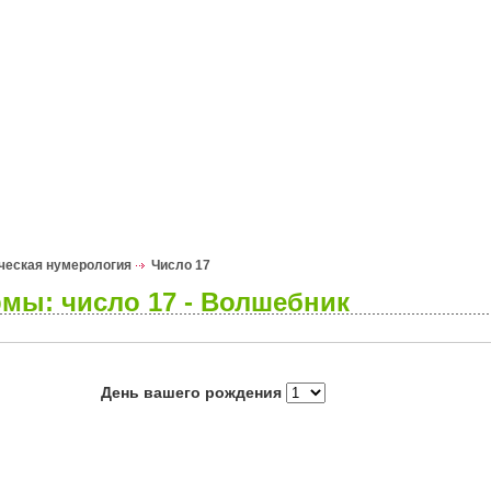
я
Гороскопы
Гадания
ческая нумерология
Число 17
мы: число 17 - Волшебник
День вашего рождения