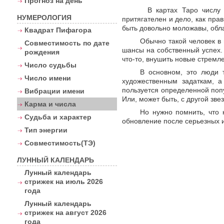
Прогноз на день
В картах Таро числу 
НУМЕРОЛОГИЯ
притягателен и дело, как пра
быть довольно моложавы, обла
Квадрат Пифагора
Обычно такой человек в
Совместимость по дате
шансы на собственный успех. 
рождения
что-то, внушить новые стремл
Число судьбы
В основном, это люди т
Число имени
художественным задаткам, а
пользуется определенной попу
Вибрации имени
Или, может быть, с другой звез
Карма и числа
Но нужно помнить, что 
Судьба и характер
обновление после серьезных 
Тип энергии
Совместимость(ТЭ)
ЛУННЫЙ КАЛЕНДАРЬ
Лунный календарь
стрижек на июль 2026
года
Лунный календарь
стрижек на август 2026
года