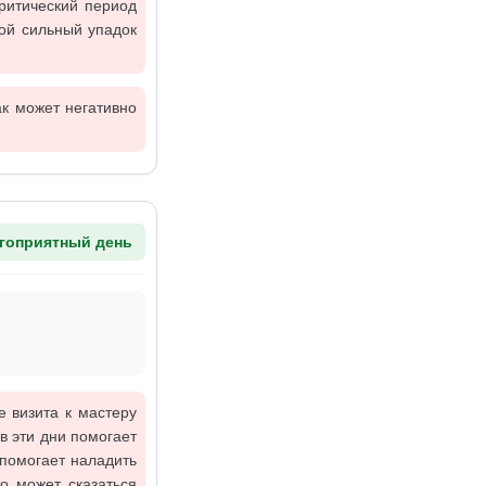
ритический период
бой сильный упадок
ак может негативно
гоприятный день
е визита к мастеру
в эти дни помогает
 помогает наладить
о может сказаться