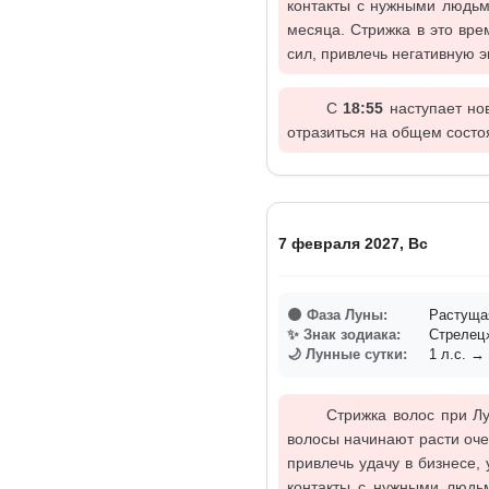
контакты с нужными людьм
месяца. Стрижка в это вре
сил, привлечь негативную 
C
18:55
наступает нов
отразиться на общем состо
7 февраля 2027, Вс
🌑 Фаза Луны:
Растуща
✨ Знак зодиака:
Стреле
🌙 Лунные сутки:
1 л.с. → 
Стрижка волос при Лу
волосы начинают расти оче
привлечь удачу в бизнесе,
контакты с нужными людь