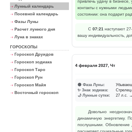
привлечь удачу в бизнесе,
Лунный календарь
контакты с нужными людьми
Посевной календарь
состоянии: она подарит рад
Фазы Луны
С
07:21
наступают 27-
Расчет лунного дня
вашу индивидуальность, до
Луна в знаках
ГОРОСКОПЫ
Гороскоп Друидов
Гороскоп зодиака
4 февраля 2027, Чт
Гороскоп Таро
Гороскоп Рун
Гороскоп Майя
🌑 Фаза Луны:
Убывающ
✨ Знак зодиака:
Стреле
Восточный гороскоп
🌙 Лунные сутки:
27 л.с. →
Довольно неоднозна
динамичную энергетику. П
послушными. Обновление д
расширяет социальные гори