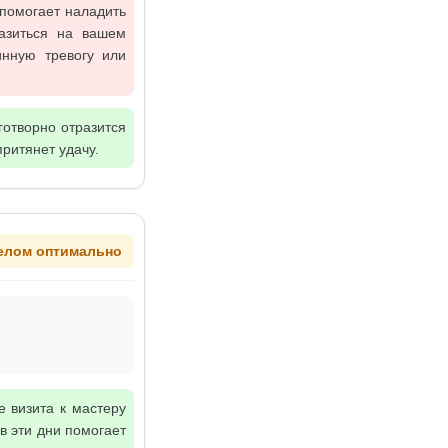
 помогает наладить
азиться на вашем
инную тревогу или
готворно отразится
ритянет удачу.
елом оптимально
е визита к мастеру
в эти дни помогает