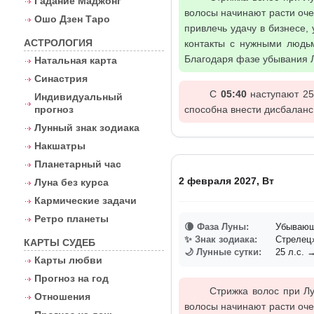
Гадание Маджонг
волосы начинают расти оче
Ошо Дзен Таро
привлечь удачу в бизнесе,
АСТРОЛОГИЯ
контакты с нужными людьм
Благодаря фазе убывания Л
Натальная карта
Синастрия
С
05:40
наступают 25-
Индивидуальный
прогноз
способна внести дисбаланс
Лунный знак зодиака
Накшатры
Планетарный час
2 февраля 2027, Вт
Луна без курса
Кармические задачи
Ретро планеты
🌘 Фаза Луны:
Убывающа
✨ Знак зодиака:
Стреле
КАРТЫ СУДЕБ
🌙 Лунные сутки:
25 л.с. →
Карты любви
Прогноз на год
Стрижка волос при Лу
Отношения
волосы начинают расти оче