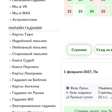
Пасьянсы-гадания
Мы в VK
22
23
24
25
Мы в MAX
Астровестник
ОНЛАЙН ГАДАНИЯ
Карты Таро
Индийский пасьянс
Любовный пасьянс
Стрижки
Уход за 
Старинный пасьянс
Книга Судеб
Книга Перемен
1 февраля 2027, Пн
Карты Ленорман
Гадания на Библии
Карты Ангелов
🌘 Фаза Луны:
Убывающа
Гадание по Рунам
✨ Знак зодиака:
Стреле
🌙 Лунные сутки:
24 л.с. →
Гадание МО
Екатерининское гадание
Стрижка волос при Лу