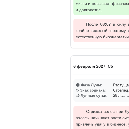
жизни и повышает физическ
и долголетие.
После
08:07
в силу в
крайне тяжелый, поэтому 
естественную биоэнергетич
6 февраля 2027, Сб
🌑 Фаза Луны:
Растуща
✨ Знак зодиака:
Стреле
🌙 Лунные сутки:
29 л.с. →
Стрижка волос при Лу
волосы начинают расти оче
привлечь удачу в бизнесе,