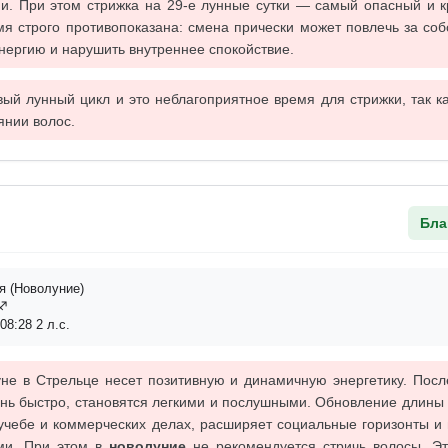
и. При этом стрижка на 29-е лунные сутки — самый опасный и к
мя строго противопоказана: смена прически может повлечь за со
энергию и нарушить внутреннее спокойствие.
ый лунный цикл и это неблагоприятное время для стрижки, так к
янии волос.
Бла
я (Новолуние)
ц♐
08:28 2 л.с.
не в Стрельце несет позитивную и динамичную энергетику. Посл
нь быстро, становятся легкими и послушными. Обновление длины 
 учебе и коммерческих делах, расширяет социальные горизонты и
ми. При этом в
новолуние
не рекомендуется стричь волосы. Эт