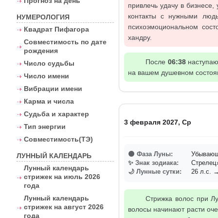
Прогноз на день
привлечь удачу в бизнесе,
контакты с нужными людь
НУМЕРОЛОГИЯ
психоэмоциональном сост
Квадрат Пифагора
хандру.
Совместимость по дате
рождения
После
06:38
наступают
Число судьбы
на вашем душевном состоян
Число имени
Вибрации имени
Карма и числа
Судьба и характер
3 февраля 2027, Ср
Тип энергии
Совместимость(ТЭ)
🌑 Фаза Луны:
Убывающ
ЛУННЫЙ КАЛЕНДАРЬ
✨ Знак зодиака:
Стреле
Лунный календарь
🌙 Лунные сутки:
26 л.с. →
стрижек на июль 2026
года
Лунный календарь
Стрижка волос при Лу
стрижек на август 2026
волосы начинают расти оче
года