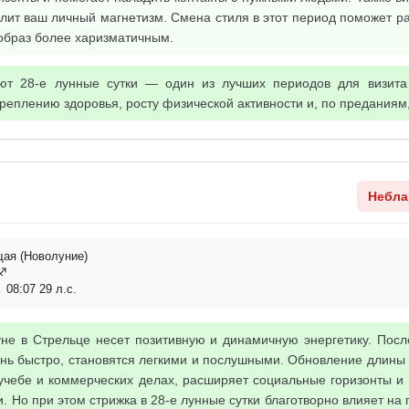
илит ваш личный магнетизм. Смена стиля в этот период поможет р
образ более харизматичным.
ют 28-е лунные сутки — один из лучших периодов для визита
реплению здоровья, росту физической активности и, по преданиям,
Небла
ая (Новолуние)
ц♐
 08:07 29 л.с.
не в Стрельце несет позитивную и динамичную энергетику. Посл
нь быстро, становятся легкими и послушными. Обновление длины 
 учебе и коммерческих делах, расширяет социальные горизонты и
. Но при этом стрижка в 28-е лунные сутки благотворно влияет на