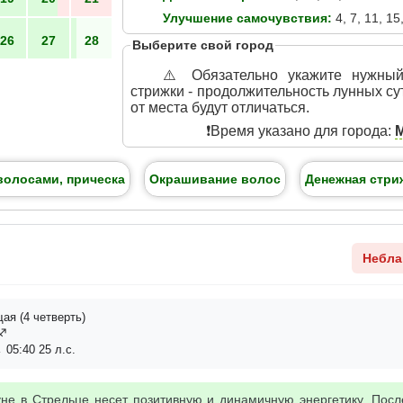
Улучшение самочувствия:
4, 7, 11, 15,
26
27
28
Выберите свой город
⚠️ Обязательно укажите нужны
стрижки - продолжительность лунных су
от места будут отличаться.
❗️Время указано для города:
волосами, прическа
Окрашивание волос
Денежная стри
Небла
я (4 четверть)
ц♐
 05:40 25 л.с.
не в Стрельце несет позитивную и динамичную энергетику. Посл