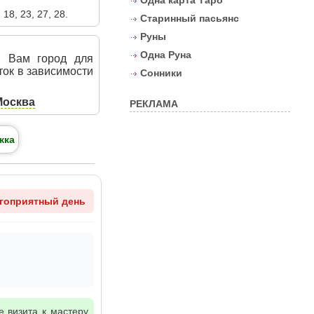
Одна карта Таро
 18, 23, 27, 28.
Старинный пасьянс
Руны
Одна Руна
й Вам город для
ток в зависимости
Сонники
Москва
РЕКЛАМА
жка
гоприятный день
е визита к мастеру