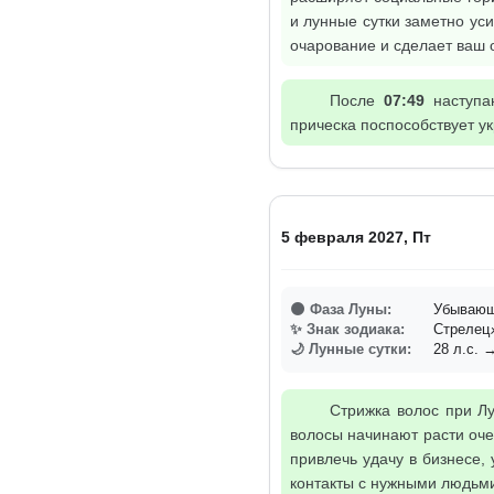
и лунные сутки заметно ус
очарование и сделает ваш 
После
07:49
наступа
прическа поспособствует ук
5 февраля 2027, Пт
🌑 Фаза Луны:
Убывающ
✨ Знак зодиака:
Стреле
🌙 Лунные сутки:
28 л.с. →
Стрижка волос при Лу
волосы начинают расти оче
привлечь удачу в бизнесе,
контакты с нужными людьми