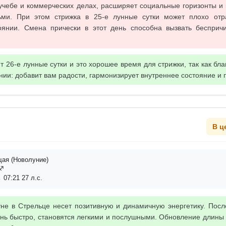
 учебе и коммерческих делах, расширяет социальные горизонты и
ми. При этом стрижка в 25-е лунные сутки может плохо отр
оянии. Смена прически в этот день способна вызвать бесприч
 26-е лунные сутки и это хорошее время для стрижки, так как бла
ии: добавит вам радости, гармонизирует внутреннее состояние и п
В ц
ая (Новолуние)
ц♐
 07:21 27 л.с.
не в Стрельце несет позитивную и динамичную энергетику. Посл
нь быстро, становятся легкими и послушными. Обновление длины 