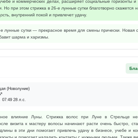
 учебе и коммерческих делах, расширяет социальные горизонты и
. Но при этом стрижка в 26-е лунные сутки благотворно скажется
ость, внутренний покой и привлечет удачу.
е лунные сутки — прекрасное время для смены прически. Новая 
бавит шарма и харизмы.
Бла
ая (Новолуние)
ц♐
 07:49 28 л.с.
чное влияние Луны. Стрижка волос при Луне в Стрельце не
осле визита к мастеру волосы начинают расти очень быстро, ста
лины в эти дни помогает привлечь удачу в бизнесе, учебе и ко
зонты и помогает наладить контакты с нужными людьми. Также виз