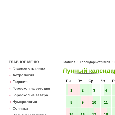
Астрологи
ГЛАВНОЕ МЕНЮ
Главная
Календарь стрижек
Главная страница
Лунный календар
Астрология
Пн
Вт
Ср
Чт
П
Гадания
Гороскоп на сегодня
1
2
3
4
Гороскоп на завтра
Нумерология
8
9
10
11
Сонники
15
16
17
18