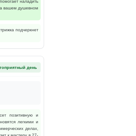
 помогает наладить
 на вашем душевном
стрижка подчеркнет
гоприятный день
сет позитивную и
новятся легкими и
ммерческих делах,
ит к мастеру в 27-