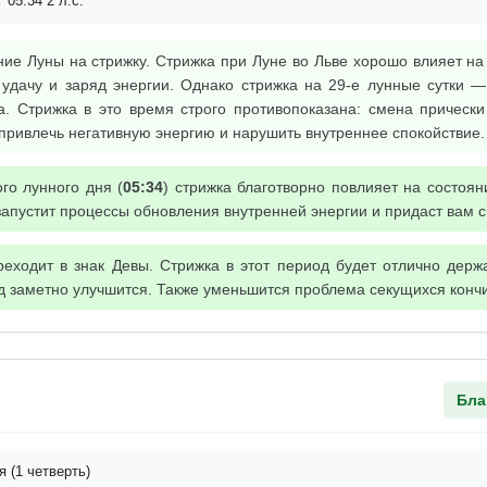
 05:34 2 л.с.
ие Луны на стрижку. Стрижка при Луне во Льве хорошо влияет на
т удачу и заряд энергии. Однако стрижка на 29-е лунные сутки 
а. Стрижка в это время строго противопоказана: смена прически
 привлечь негативную энергию и нарушить внутреннее спокойствие.
го лунного дня (
05:34
) стрижка благотворно повлияет на состоян
запустит процессы обновления внутренней энергии и придаст вам с
еходит в знак Девы. Стрижка в этот период будет отлично держ
ид заметно улучшится. Также уменьшится проблема секущихся кончи
Бла
 (1 четверть)