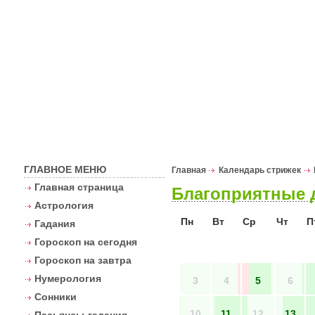
Астрологи
ГЛАВНОЕ МЕНЮ
Главная
Календарь стрижек
Главная страница
Благоприятные д
Астрология
Пн
Вт
Ср
Чт
П
Гадания
Гороскоп на сегодня
Гороскоп на завтра
Нумерология
3
4
5
6
Сонники
10
11
12
13