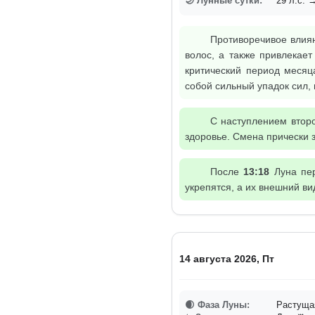
🌙 Лунные сутки:
29 л.с. →
Противоречивое влиян
волос, а также привлекае
критический период месяц
собой сильный упадок сил,
С наступлением второ
здоровье. Смена прически 
После
13:18
Луна пер
укрепятся, а их внешний в
14 августа 2026, Пт
🌒 Фаза Луны:
Растущая