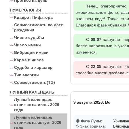
Прогноз на день
Телец благоприятно
НУМЕРОЛОГИЯ
эмоциональном фоне, даст
Квадрат Пифагора
внешнем виде! Также стои
Совместимость по дате
Благодаря фазе убывания Л
рождения
Число судьбы
С
09:07
наступает пер
Число имени
более капризными в уклад
изменится.
Вибрации имени
Карма и числа
С
22:35
наступают 25-
Судьба и характер
способна внести дисбаланс
Тип энергии
Совместимость(ТЭ)
ЛУННЫЙ КАЛЕНДАРЬ
Лунный календарь
9 августа 2026, Вс
стрижек на июль 2026
года
Лунный календарь
🌘 Фаза Луны:
Убывающа
стрижек на август 2026
✨ Знак зодиака:
Близнец
года