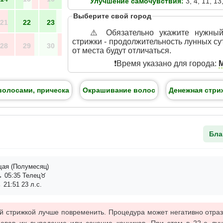
Улучшение самочувствия:
3, 4, 11, 13,
Выберите свой город
21
22
23
⚠️ Обязательно укажите нужны
стрижки - продолжительность лунных су
28
29
30
от места будут отличаться.
❗️Время указано для города:
волосами, прическа
Окрашивание волос
Денежная стри
Бла
ая (Полумесяц)
 05:35 Телец♉
 21:51 23 л.с.
й стрижкой лучше повременить. Процедура может негативно отраз