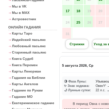
Пасьянсы-гадания
Мы в VK
17
18
19
20
Мы в MAX
Астровестник
24
25
26
27
ОНЛАЙН ГАДАНИЯ
Карты Таро
31
Индийский пасьянс
Стрижки
Уход за 
Любовный пасьянс
Старинный пасьянс
Книга Судеб
Книга Перемен
5 августа 2026, Ср
Карты Ленорман
Гадания на Библии
🌗 Фаза Луны:
Убывающ
Карты Ангелов
✨ Знак зодиака:
Овен♈ →
Гадание по Рунам
🌙 Лунные сутки:
22 л.с. →
Гадание МО
Екатерининское гадание
В период Овна с ново