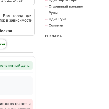
Одна карта Таро
 17, 21, 24, 29.
Старинный пасьянс
Руны
й Вам город для
Одна Руна
ток в зависимости
Сонники
Москва
РЕКЛАМА
жка
гоприятный день
иться на красоте и