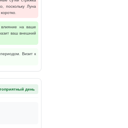
ные сутки стрижка
о, поскольку Луна
 коротко.
е влияние на ваше
разит ваш внешний
периодом. Визит к
гоприятный день