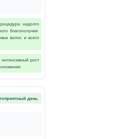
Процедура надолго
ого благополучия.
овье волос и всего
т интенсивный рост
положения.
гоприятный день