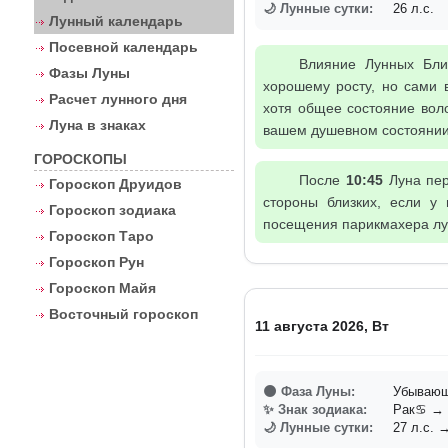
🌙 Лунные сутки:
26 л.с.
Лунный календарь
Посевной календарь
Влияние Лунных Бли
Фазы Луны
хорошему росту, но сами 
Расчет лунного дня
хотя общее состояние воло
Луна в знаках
вашем душевном состоянии:
ГОРОСКОПЫ
После
10:45
Луна пер
Гороскоп Друидов
стороны близких, если у
Гороскоп зодиака
посещения парикмахера лу
Гороскоп Таро
Гороскоп Рун
Гороскоп Майя
Восточный гороскоп
11 августа 2026, Вт
🌑 Фаза Луны:
Убывающ
✨ Знак зодиака:
Рак♋ → 
🌙 Лунные сутки:
27 л.с. →