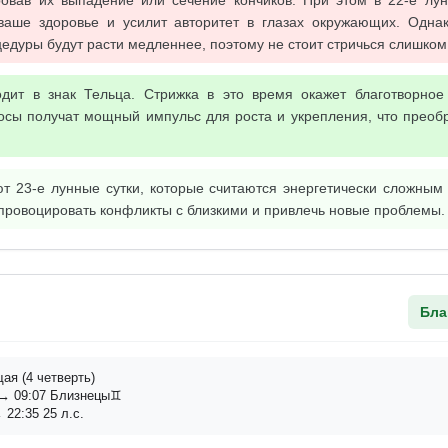
ровав их выпадение или сечение кончиков. При этом в 22-е лун
ваше здоровье и усилит авторитет в глазах окружающих. Однак
едуры будут расти медленнее, поэтому не стоит стричься слишком
дит в знак Тельца. Стрижка в это время окажет благотворно
осы получат мощный импульс для роста и укрепления, что преоб
т 23-е лунные сутки, которые считаются энергетически сложным 
спровоцировать конфликты с близкими и привлечь новые проблемы.
Бла
я (4 четверть)
→ 09:07 Близнецы♊
 22:35 25 л.с.