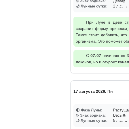
✨ Знак зодиака:
Дева♍
🌙 Лунные сутки:
2 л.с. → 
При Луне в Деве стр
сохранит форму прически,
Также стоит добавить, что
организма. Это поможет об
С
07:07
начинаются 3-
локонов, но и откроет кан
17 августа 2026, Пн
🌓 Фаза Луны:
Растуща
✨ Знак зодиака:
Весы♎
🌙 Лунные сутки:
5 л.с. → 