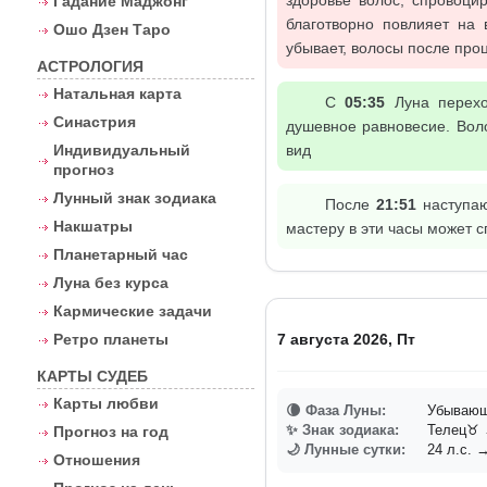
здоровье волос, спровоци
Гадание Маджонг
благотворно повлияет на 
Ошо Дзен Таро
убывает, волосы после проц
АСТРОЛОГИЯ
Натальная карта
С
05:35
Луна перехо
Синастрия
душевное равновесие. Вол
Индивидуальный
вид
прогноз
Лунный знак зодиака
После
21:51
наступаю
Накшатры
мастеру в эти часы может 
Планетарный час
Луна без курса
Кармические задачи
Ретро планеты
7 августа 2026, Пт
КАРТЫ СУДЕБ
Карты любви
🌘 Фаза Луны:
Убывающа
✨ Знак зодиака:
Телец♉ 
Прогноз на год
🌙 Лунные сутки:
24 л.с. →
Отношения