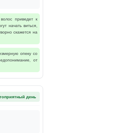
волос приведет к
ут начать виться,
творно скажется на
езмерную опеку со
едопонимание, от
гоприятный день