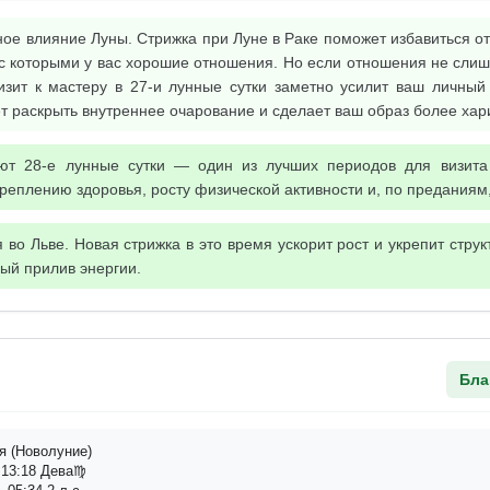
ое влияние Луны. Стрижка при Луне в Раке поможет избавиться о
 с которыми у вас хорошие отношения. Но если отношения не сли
визит к мастеру в 27-и лунные сутки заметно усилит ваш личный
ет раскрыть внутреннее очарование и сделает ваш образ более ха
ют 28-е лунные сутки — один из лучших периодов для визита
реплению здоровья, росту физической активности и, по преданиям,
во Льве. Новая стрижка в это время ускорит рост и укрепит структ
ый прилив энергии.
Бла
я (Новолуние)
13:18 Дева♍