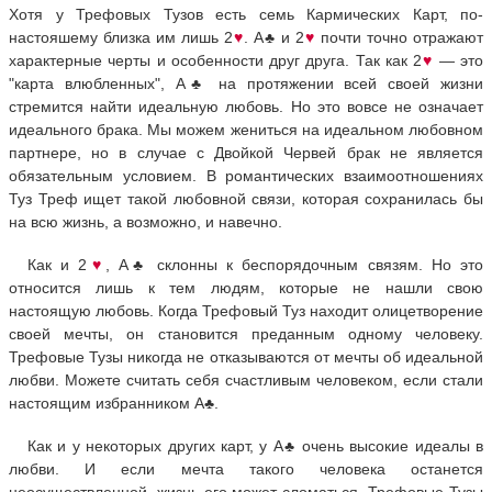
Хотя у Трефовых Тузов есть семь Кармических Карт, по-
настояшему близка им лишь 2
♥
. A
♣
и 2
♥
почти точно отражают
характерные черты и особенности друг друга. Так как 2
♥
— это
"карта влюбленных", А
♣
на протяжении всей своей жизни
стремится найти идеальную любовь. Но это вовсе не означает
идеального брака. Мы можем жениться на идеальном любовном
партнере, но в случае с Двойкой Червей брак не является
обязательным условием. В романтических взаимоотношениях
Туз Треф ищет такой любовной связи, которая сохранилась бы
на всю жизнь, а возможно, и навечно.
Как и 2
♥
, A
♣
склонны к беспорядочным связям. Но это
относится лишь к тем людям, которые не нашли свою
настоящую любовь. Когда Трефовый Туз находит олицетворение
своей мечты, он становится преданным одному человеку.
Трефовые Тузы никогда не отказываются от мечты об идеальной
любви. Можете считать себя счастливым человеком, если стали
настоящим избранником А
♣
.
Как и у некоторых других карт, у А
♣
очень высокие идеалы в
любви. И если мечта такого человека останется