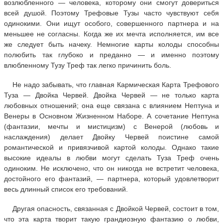
возлюбленного — человека, которому они смогут довериться
всей душой. Поэтому Трефовые Тузы часто чувствуют себя
одинокими. Они ищут особого, совершенного партнера и на
меньшее не согласны. Когда же их мечта исполняется, им все
же следует быть начеку. Немногие карты колоды способны
полюбить так глубоко и преданно — и именно поэтому
влюбленному Тузу Треф так легко причинить боль.
Не надо забывать, что главная Кармическая Карта Трефового
Туза — Двойка Червей. Двойка Червей — не только карта
любовных отношений; она еще связана с влиянием Нептуна и
Венеры в Основном Жизненном Наборе. А сочетание Нептуна
(фантазии, мечты и мистицизм) с Венерой (любовь и
наслаждения) делает Двойку Червей поистине самой
романтической и привязчивой картой колоды. Однако такие
высокие идеалы в любви могут сделать Туза Треф очень
одиноким. Не исключено, что он никогда не встретит человека,
достойного его фантазий, — партнера, который удовлетворит
весь длинный список его требований.
Другая опасность, связанная с Двойкой Червей, состоит в том,
что эта карта творит такую грандиозную фантазию о любви,