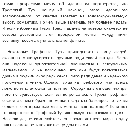
такую прекрасную мечту об идеальном партнерстве, что
Трефовый Туз, нашедший наконец этого идеального
возлюбленного, от счастья взлетает на головокружительную
высоту романтики. Но чем выше взлетишь, тем больнее падать.
И если избранный Тузом Треф партнер на поверку окажется не
совсем достойным этой прекрасной мечты, между ними
возникнут весьма мучительные конфликты.
Некоторые Трефовые Тузы принадлежат к типу людей,
склонных манипулировать другими ради своей выгоды. Часто
они наделены привлекательной внешностью и сексуальным
магнетизмом. И не исключено, что они будут пользоваться
другими людьми либо ради секса, либо ради денег и надежного
положения в жизни. Однако, глядя на Трефового Туза, всегда
легко понять, влюблен он или нет. Середины в отношениях для
него не существует. Если вы встречаетесь с Тузом Треф или
состоите с ним в браке, не мешает задать себе вопрос: тот ли вы
человек, о котором всю жизнь мечтает ваш партнер? Если нет,
то. скорее всего. Трефовый Туз использует вас в каких-то целях.
Но если да, не сомневайтесь: он променяет весь мир на одну
лишь возможность находиться рядом с вами.