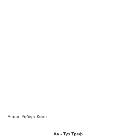
Автор:
Роберт Кэмп
A
♣
- Туз Треф