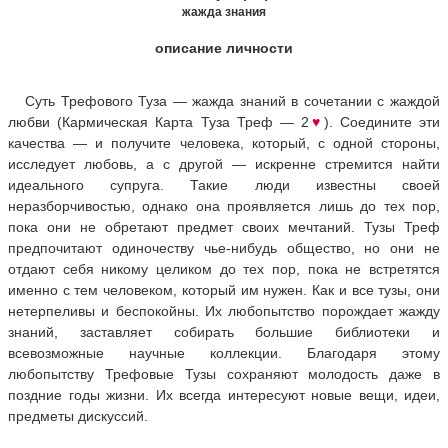
жажда знания
описание личности
Суть Трефового Туза — жажда знаний в сочетании с жаждой
любви (Кармическая Карта Туза Треф — 2
♥
). Соедините эти
качества — и получите человека, который, с одной стороны,
исследует любовь, а с другой — искренне стремится найти
идеального супруга. Такие люди известны своей
неразборчивостью, однако она проявляется лишь до тех пор,
пока они не обретают предмет своих мечтаний. Тузы Треф
предпочитают одиночеству чье-нибудь общество, но они не
отдают себя никому целиком до тех пор, пока не встретятся
именно с тем человеком, который им нужен. Как и все тузы, они
нетерпеливы и беспокойны. Их любопытство порождает жажду
знаний, заставляет собирать большие библиотеки и
всевозможные научные коллекции. Благодаря этому
любопытству Трефовые Тузы сохраняют молодость даже в
поздние годы жизни. Их всегда интересуют новые вещи, идеи,
предметы дискуссий.