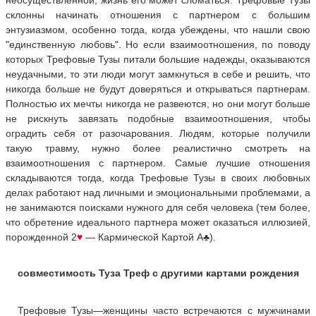
неосуществленной, жизнь его может сломаться. Трефовые Тузы
склонны начинать отношения с партнером с большим
энтузиазмом, особенно тогда, когда убеждены, что нашли свою
"единственную любовь". Но если взаимоотношения, по поводу
которых Трефовые Тузы питали большие надежды, оказываются
неудачными, то эти люди могут замкнуться в себе и решить, что
никогда больше не будут доверяться и открываться партнерам.
Полностью их мечты никогда не развеются, но они могут больше
не рискнуть завязать подобные взаимоотношения, чтобы
оградить себя от разочарования. Людям, которые получили
такую травму, нужно более реалистично смотреть на
взаимоотношения с партнером. Самые лучшие отношения
складываются тогда, когда Трефовые Тузы в своих любовных
делах работают над личными и эмоциональными проблемами, а
не занимаются поисками нужного для себя человека (тем более,
что обретение идеального партнера может оказаться иллюзией,
порожденной 2
♥
— Кармической Картой A
♣
).
совместимость Туза Треф с другими картами рождения
Трефовые Тузы—женщины часто встречаются с мужчинами