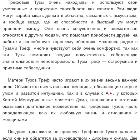
Трефовые Тузы очень находчивы и используют свои
умственные и творческие способности как капитал. Эти люди
могут зарабатывать деньги в областях, связанных с искусством,
и вообще везде, где их способности и быстрый ум могут
принести выгоду. Они очень сочувственно и внимательно
относятся к другим людям, что помогает приобрести друзей на
работе и способствует хорошему общению. Находясь рядом с
Тузами Треф, многие чувствуют себя очень комфортно, так как
эти Тузы помогают людям почувствовать собственную
значительность и неповторимость. Тузы Треф — остроумные и
приятные собеседники.
Матери Тузов Треф часто играют в их жизни весьма важную
роль. Обычно это очень сильные женщины, обладающие острым
умом и развитой интуицией. Как и в случае с А
♦
, у которых
Картой Меркурия также является Дама, отношения с матерью
оказывают длительное воздействие на Трефовых Тузов, часто
определяющее всю их любовную жизнь и отношения с
женщинами.
Поздние годы жизни не принесут Трефовым Тузам радости,
если они не обратятся за руководством к духовным силам. Две