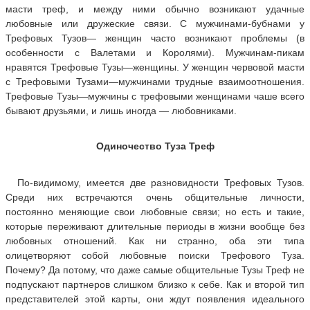
масти треф, и между ними обычно возникают удачные
любовные или дружеские связи. С мужчинами-бубнами у
Трефовых Тузов— женщин часто возникают проблемы (в
особенности с Валетами и Королями). Мужчинам-пикам
нравятся Трефовые Тузы—женщины. У женщин червовой масти
с Трефовыми Тузами—мужчинами трудные взаимоотношения.
Трефовые Тузы—мужчины с трефовыми женщинами чаше всего
бывают друзьями, и лишь иногда — любовниками.
Одиночество Туза Треф
По-видимому, имеется две разновидности Трефовых Тузов.
Среди них встречаются очень общительные личности,
постоянно меняющие свои любовные связи; но есть и такие,
которые переживают длительные периоды в жизни вообще без
любовных отношений. Как ни странно, оба эти типа
олицетворяют собой любовные поиски Трефового Туза.
Почему? Да потому, что даже самые общительные Тузы Треф не
подпускают партнеров слишком близко к себе. Как и второй тип
представителей этой карты, они ждут появления идеального