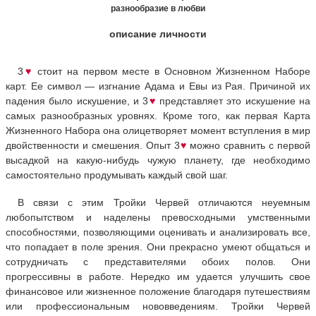
разнообразие в любви
описание личности
3
♥
стоит на первом месте в Основном Жизненном Наборе
карт. Ее символ — изгнание Адама и Евы из Рая. Причиной их
падения было искушение, и 3
♥
представляет это искушение на
самых разнообразных уровнях. Кроме того, как первая Карта
Жизненного Набора она олицетворяет момент вступления в мир
двойственности и смешения. Опыт 3
♥
можно сравнить с первой
высадкой на какую-нибудь чужую планету, где необходимо
самостоятельно продумывать каждый свой шаг.
В связи с этим Тройки Червей отличаются неуемным
любопытством и наделены превосходными умственными
способностями, позволяющими оценивать и анализировать все,
что попадает в поле зрения. Они прекрасно умеют общаться и
сотрудничать с представителями обоих полов. Они
прогрессивны в работе. Нередко им удается улучшить свое
финансовое или жизненное положение благодаря путешествиям
или профессиональным нововведениям. Тройки Червей