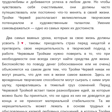
трудолюбивы и добиваются успеха в любом деле. Но чтобы
чувствовать себя счастливыми, они должны часто
путешествовать или постоянно что-то менять в своей жизни.
Тройки Червей располагают великолепным творческим
потенциалом и художественным талантом. Умение
самовыражаться — одно из самых ярких их достоинств.
Два самых важных урока, которые за свою жизнь должны
усвоить 3
♥
, таковы: преодолеть страх перед нищетой и
претворить свою нерешительность в творческий подход к
работе. Червовым Тройкам нужно поверить в то, что при
необходимости они всегда смогут найти средства для жизни.
Беспокойство по поводу денег (обоснованное или не очень)
объясняется на самом деле тем, что Тройки Червей никак не
могут решить, что для них в жизни самое важное. Здесь их
врожденные творческие способности могут сыграть с ними злую
шутку, превратившись в тяжелый груз сомнений. Перед
Червовой Тройкой встает такое разнообразие идей, за которые
можно было бы приняться, что ни одна из них не доводится до
конца и не приносит материальной стабильности. Та же
нерешительность может лежать в основе трудных и
обусловленных кармой любовных отношений, в которых Тройки