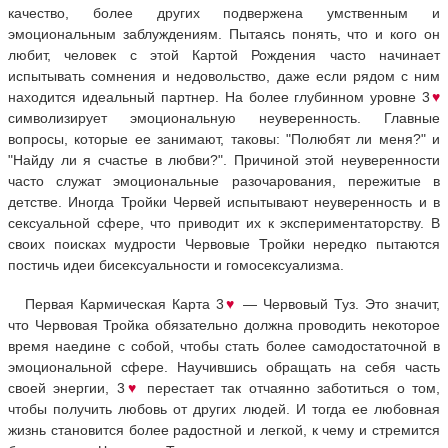
качество, более других подвержена умственным и
эмоциональным заблуждениям. Пытаясь понять, что и кого он
любит, человек с этой Картой Рождения часто начинает
испытывать сомнения и недовольство, даже если рядом с ним
находится идеальный партнер. На более глубинном уровне 3
♥
символизирует эмоциональную неуверенность. Главные
вопросы, которые ее занимают, таковы: "Полюбят ли меня?" и
"Найду ли я счастье в любви?". Причиной этой неуверенности
часто служат эмоциональные разочарования, пережитые в
детстве. Иногда Тройки Червей испытывают неуверенность и в
сексуальной сфере, что приводит их к экспериментаторству. В
своих поисках мудрости Червовые Тройки нередко пытаются
постичь идеи бисексуальности и гомосексуализма.
Первая Кармическая Карта 3
♥
— Червовый Туз. Это значит,
что Червовая Тройка обязательно должна проводить некоторое
время наедине с собой, чтобы стать более самодостаточной в
эмоциональной сфере. Научившись обращать на себя часть
своей энергии, 3
♥
перестает так отчаянно заботиться о том,
чтобы получить любовь от других людей. И тогда ее любовная
жизнь становится более радостной и легкой, к чему и стремится