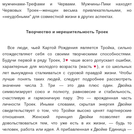
мужчинами-Трефами и Червами. Мужчины-Пики находят
Червовых Троек—женщин весьма привлекательными, но
«неудобными" для совместной жизни в других аспектах.
Творчество и нерешительность Троек
Все люди, чьей Картой Рождения является Тройка, сильно
отождествляют себя со своими творческими способностями.
Будучи первой в ряду Троек, 3
♥
чаше всего допускает ошибки,
характерные для молодого возраста (масть
♥
), и со школьных
лет вынуждена сталкиваться с суровой правдой жизни. Чтобы
лучше понять таких людей, следует подробнее рассмотреть
значение числа 3. Три — это два плюс один. Двойка
символизирует союз и полноту, равновесие и стабильность,
счастливую и гармоничную пару. Это — врожденная часть
личности Троек. Иными словами, скрытая энергия Двойки
свидетельствует о том, что Тройки высоко ценят партнерские
отношения. Женский принцип Двойки позволяет им
довольствоваться тем, что уже есть в их жизни, — будь то
человек, работа или идея. А прибавленная к Двойке Единица —