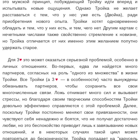
это мужской принцип, побуждающий Тройку идти вперед и
испытывать новые ощущения. Однако Тройка не желает
расставаться с тем, что у нес уже есть (Двойка), ради
приобретения нового опыта. Тройки хотят одновременно
обладать и тем, что у них есть, и тем, чего нет. Другим картам с
нечетными числами также свойственно стремление к новизне,
но Тройка отличается от них именно этим желанием попутно
удержать старое.
Для 3
♥
это может оказаться серьезной проблемой, особенно в
личных отношениях. Во-первых, едва ли найдется много
партнеров, согласных на роль "одного из множества" в жизни
Тройки. Все Тройки (а 3
♥
— в особенности) часто вынуждены
обманывать партнеров, чтобы сохранить все свои
многочисленные связи. Ложь отнимает много сил и вызывает
стрессы, но благодаря своим творческим способностям Тройки
довольно эффективно справляются с этой проблемой. Далее,
поскольку Тройки постоянно меняют свои привязанности, они
чувствуют себя ненадежно и боятся, что не получат достаточно
любви, но это беспокойство приводит лишь к завязыванию новых
отношений, и в некоторых случаях такой цикл может
повторяться до бесконечности. Тройка попадает на "карусель