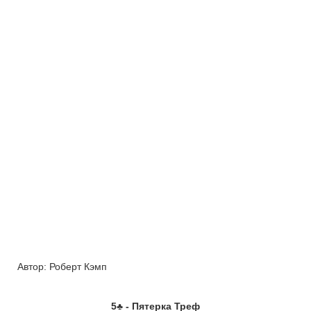
Автор:
Роберт Кэмп
5
♣
- Пятерка Треф