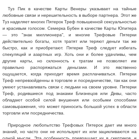
Туз Пик в качестве Карты Венеры указывает на тайные
любовные связи и нерешительность в выборе партнера. Этот же
Туз наделяет многих Пятерок Треф повышенной сексуальностью
и красивым голосом. Семерка Бубен в качестве Карты Юпитера
— это "знак миллионера", и многие Трефовые Пятерки
действительно богаты, хотя тратят или теряют деньги так же
быстро, как и приобретают. Пятерке Треф следует избегать
спекуляций и азартных игр. Хоть они и более удачливы, чем
другие карты, но склонность к тратам не позволяет им
правильно распоряжаться деньгами. И это явственно
ощущается, когда приходит время расплачиваться. Пятерки
Треф непревзойденны в торговле и посредничестве, так как они
умеют устанавливать связи с людьми на своем уровне. Пятерки
Треф, родившиеся под знаками Близнецов или Девы, часто
обладают особой силой внушения или особыми способами
самовыражения, что может приносить большой успех в области
торговли или посредничества.
Природное любопытство Трефовых Пятерок дает им много
знаний, но часто они не используют их или зацикливаются на
одной мысли. Эта особенность превращает их в скептиков, и