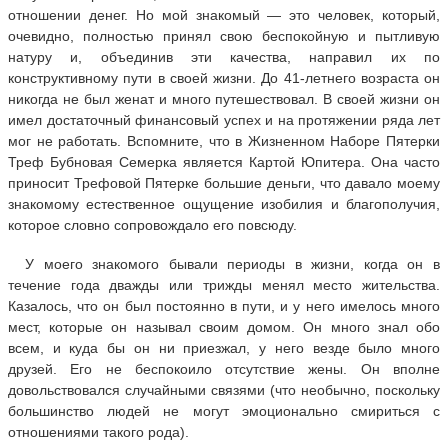
отношении денег. Но мой знакомый — это человек, который,
очевидно, полностью принял свою беспокойную и пытливую
натуру и, объединив эти качества, направил их по
конструктивному пути в своей жизни. До 41-летнего возраста он
никогда не был женат и много путешествовал. В своей жизни он
имел достаточный финансовый успех и на протяжении ряда лет
мог не работать. Вспомните, что в Жизненном Наборе Пятерки
Треф Бубновая Семерка является Картой Юпитера. Она часто
приносит Трефовой Пятерке большие деньги, что давало моему
знакомому естественное ощущение изобилия и благополучия,
которое словно сопровождало его повсюду.
У моего знакомого бывали периоды в жизни, когда он в
течение года дважды или трижды менял место жительства.
Казалось, что он был постоянно в пути, и у него имелось много
мест, которые он называл своим домом. Он много знал обо
всем, и куда бы он ни приезжал, у него везде было много
друзей. Его не беспокоило отсутствие жены. Он вполне
довольствовался случайными связями (что необычно, поскольку
большинство людей не могут эмоционально смириться с
отношениями такого рода).