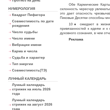
Прогноз на день
Обе Кармические Карты
НУМЕРОЛОГИЯ
склонность чересчур увлекат
это дает опасность чрезвыча
Квадрат Пифагора
Пиковые Десятки способны мн
Совместимость по дате
10
♠
ожидают в жизни 
рождения
привязанностей к идеям и к 
Число судьбы
духовного сознания, в чем отч
Число имени
Реклама
Вибрации имени
Карма и числа
Судьба и характер
Тип энергии
Совместимость(ТЭ)
ЛУННЫЙ КАЛЕНДАРЬ
Лунный календарь
стрижек на июль 2026
года
Лунный календарь
стрижек на август 2026
года