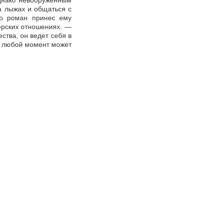
Однако невооруженным
на лыжах и общаться с
го роман принес ему
нерских отношениях. —
ства, он ведет себя в
 в любой момент может