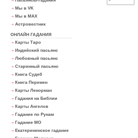
Пасьянсы-гадания
Мы в VK
Мы в MAX
Астровестник
ОНЛАЙН ГАДАНИЯ
Карты Таро
Индийский пасьянс
Любовный пасьянс
Старинный пасьянс
Книга Судеб
Книга Перемен
Карты Ленорман
Гадания на Библии
Карты Ангелов
Гадание по Рунам
Гадание МО
Екатерининское гадание