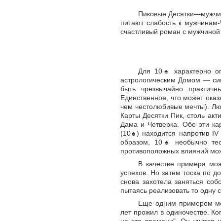
Пиковые Десятки—мужчи
питают слабость к мужчинам
счастливый роман с мужчиной 
Для 10
♠
характерно ог
астрологическим Домом — сим
быть чрезвычайно практич
Единственное, что может оказ
чем честолюбивые мечты). Лю
Карты Десятки Пик, столь ак
Дама и Четверка. Обе эти к
(10
♠
) находится напротив IV
образом, 10
♠
необычно тес
противоположных влияний може
В качестве примера мо
успехов. Но затем тоска по д
снова захотела заняться соб
пытаясь реализовать то одну с
Еще одним примером мо
лет прожил в одиночестве. Ко