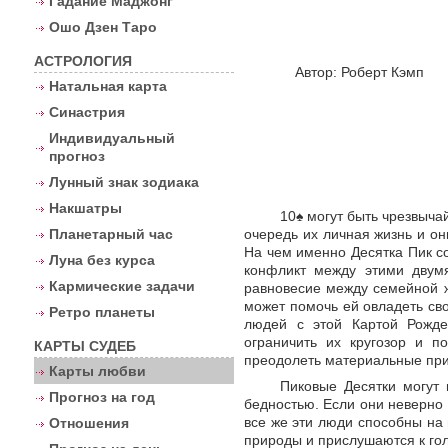
Гадание Маджонг
Ошо Дзен Таро
АСТРОЛОГИЯ
Автор:
Роберт Кэмп
Натальная карта
Синастрия
Индивидуальный
прогноз
Лунный знак зодиака
Накшатры
10
♠
могут быть чрезвычай
Планетарный час
очередь их личная жизнь и он
На чем именно Десятка Пик со
Луна без курса
конфликт между этими двум
Кармические задачи
равновесие между семейной ж
может помочь ей овладеть св
Ретро планеты
людей с этой Картой Рожде
ограничить их кругозор и п
КАРТЫ СУДЕБ
преодолеть материальные при
Карты любви
Пиковые Десятки могут 
Прогноз на год
бедностью. Если они неверно 
все же эти люди способны на
Отношения
природы и прислушаются к голо