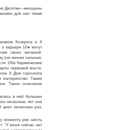
вые Десятки—женщины
можен для них также
знаком Козерога и X
 о карьере 10
♠
могут
ния своих желаний.
му (не менее сильная,
сти. Обе Кармические
арты червовой масти.
гии X Дом гороскопа
и материнство. Таким
ни. Такое сочетание
илась в ней больших
рез несколько лет она
 цикл несколько раз,
у моменту уже шесть
т: "У меня сейчас нет