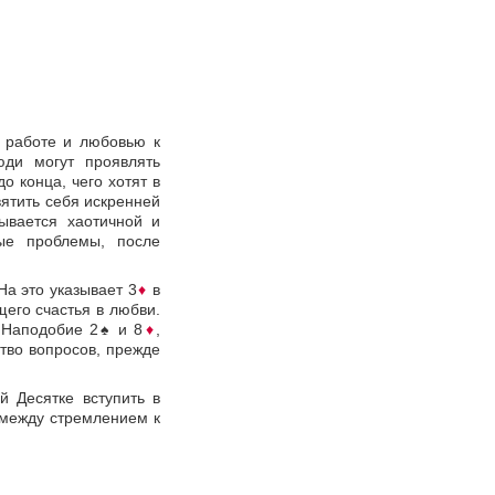
 работе и любовью к
юди могут проявлять
о конца, чего хотят в
ятить себя искренней
ывается хаотичной и
ые проблемы, после
На это указывает 3
♦
в
щего счастья в любви.
 Наподобие 2
♠
и 8
♦
,
тво вопросов, прежде
 Десятке вступить в
 между стремлением к