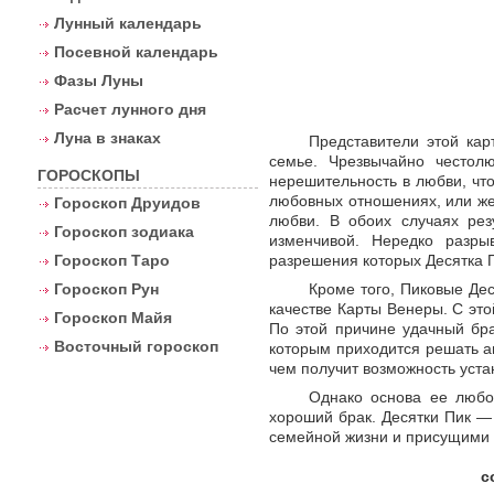
Лунный календарь
Посевной календарь
Фазы Луны
Расчет лунного дня
Луна в знаках
Представители этой ка
семье. Чрезвычайно честол
ГОРОСКОПЫ
нерешительность в любви, что
любовных отношениях, или же
Гороскоп Друидов
любви. В обоих случаях рез
Гороскоп зодиака
изменчивой. Нередко разр
Гороскоп Таро
разрешения которых Десятка П
Гороскоп Рун
Кроме того, Пиковые Дес
качестве Карты Венеры. С это
Гороскоп Майя
По этой причине удачный бра
Восточный гороскоп
которым приходится решать а
чем получит возможность уста
Однако основа ее любо
хороший брак. Десятки Пик 
семейной жизни и присущими
с