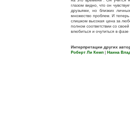
на это времени". Он учится 
глазом видно, что он чувству
друзьями, но близких личны
множество проблем. И теперь 
слишком высокая цена за любо
полном соответствии со своей
влюбиться и очутиться в фазе
Интерпретации других авто
Роберт Ли Кемп
|
Наина Вла