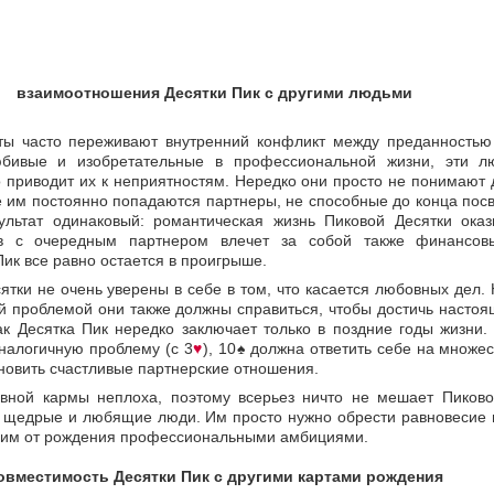
взаимоотношения Десятки Пик с другими людьми
рты часто переживают внутренний конфликт между преданностью
юбивые и изобретательные в профессиональной жизни, эти л
 приводит их к неприятностям. Нередко они просто не понимают д
 им постоянно попадаются партнеры, не способные до конца посв
ультат одинаковый: романтическая жизнь Пиковой Десятки оказ
ыв с очередным партнером влечет за собой также финансов
ик все равно остается в проигрыше.
ятки не очень уверены в себе в том, что касается любовных дел. 
й проблемой они также должны справиться, чтобы достичь настоя
к Десятка Пик нередко заключает только в поздние годы жизни.
налогичную проблему (с 3
♥
), 10
♠
должна ответить себе на множес
новить счастливые партнерские отношения.
вной кармы неплоха, поэтому всерьез ничто не мешает Пиковой
— щедрые и любящие люди. Им просто нужно обрести равновесие
 им от рождения профессиональными амбициями.
овместимость Десятки Пик с другими картами рождения