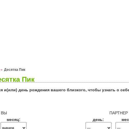
я
Гороскопы
Гадания
Десятка Пик
сятка Пик
я и(или) день рождения вашего близкого, чтобы узнать о себ
ВЫ
ПАРТНЕР
месяц:
день:
мес