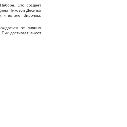
Наборе. Это создает
дием Пиковой Десятки
к и во зле. Впрочем,
ождаться от личных
 Пик достигает высот