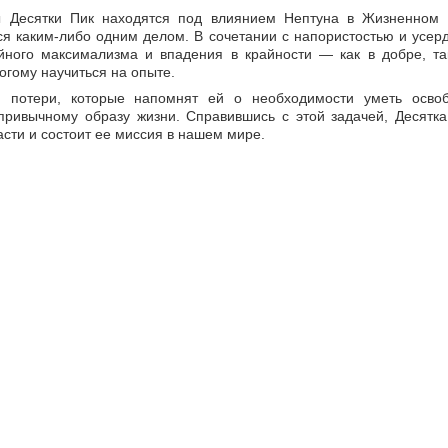
 Десятки Пик находятся под влиянием Нептуна в Жизненном 
ься каким-либо одним делом. В сочетании с напористостью и усер
йного максимализма и впадения в крайности — как в добре, та
огому научиться на опыте.
потери, которые напомнят ей о необходимости уметь освоб
привычному образу жизни. Справившись с этой задачей, Десятка
асти и состоит ее миссия в нашем мире.