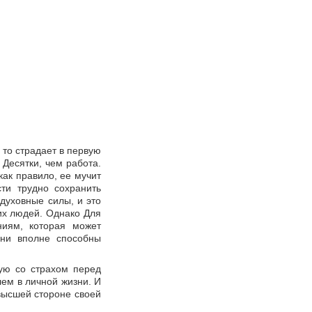
 то страдает в первую
 Десятки, чем работа.
как правило, ее мучит
ти трудно сохранить
духовные силы, и это
их людей. Однако Для
ниям, которая может
они вполне способны
ную со страхом перед
лем в личной жизни. И
высшей стороне своей