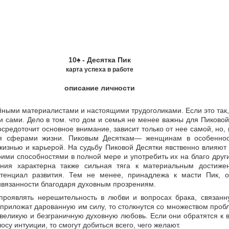
10
♠
- Десятка Пик
карта успеха в работе
описание личности
ными материалистами и настоящими трудоголиками. Если это так,
и сами. Дело в том. что дом и семья не менее важны для Пиковой
средоточит основное внимание, зависит только от нее самой, но, 
я сферами жизни. Пиковым Десяткам— женщинам в особеннос
изнью и карьерой. На судьбу Пиковой Десятки явственно влияют 
оими способностями в полной мере и употребить их на благо друг
ния характерна также сильная тяга к материальным достиже
отенциал развития. Тем не менее, принадлежа к масти Пик, 
вязанности благодаря духовным прозрениям.
проявлять нерешительность в любви и вопросах брака, связан
приложат дарованную им силу, то столкнутся со множеством проб
 великую и безграничную духовную любовь. Если они обратятся к 
су интуиции, то смогут добиться всего, чего желают.