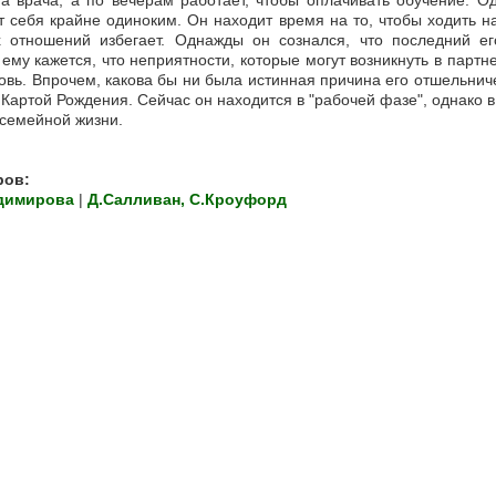
на врача, а по вечерам работает, чтобы оплачивать обучение. 
ет себя крайне одиноким. Он находит время на то, чтобы ходить 
х отношений избегает. Однажды он сознался, что последний е
ему кажется, что неприятности, которые могут возникнуть в парт
вь. Впрочем, какова бы ни была истинная причина его отшельниче
 Картой Рождения. Сейчас он находится в "рабочей фазе", однако
 семейной жизни.
ров:
димирова
|
Д.Салливан, С.Кроуфорд