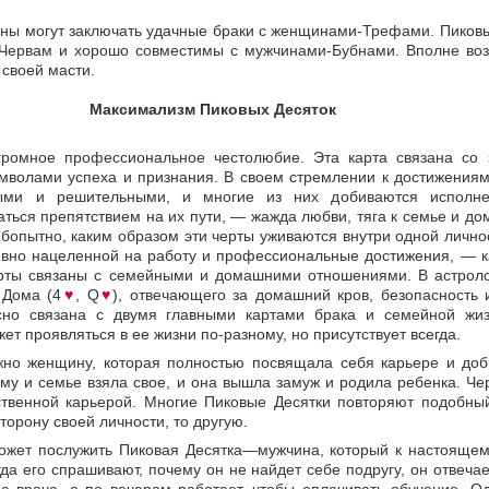
ны могут заключать удачные браки с женщинами-Трефами. Пико
-Червам и хорошо совместимы с мужчинами-Бубнами. Вполне воз
своей масти.
Максимализм Пиковых Десяток
ромное профессиональное честолюбие. Эта карта связана со 
волами успеха и признания. В своем стремлении к достижениям
ными и решительными, и многие из них добиваются исполне
аться препятствием на их пути, — жажда любви, тяга к семье и до
бопытно, каким образом эти черты уживаются внутри одной лично
тивно нацеленной на работу и профессиональные достижения, — к
арты связаны с семейными и домашними отношениями. В астроло
 Дома (4
♥
, Q
♥
), отвечающего за домашний кров, безопасность 
но связана с двумя главными картами брака и семейной жиз
т проявляться в ее жизни по-разному, но присутствует всегда.
жно женщину, которая полностью посвящала себя карьере и доб
ому и семье взяла свое, и она вышла замуж и родила ребенка. Че
ственной карьерой. Многие Пиковые Десятки повторяют подобный
торону своей личности, то другую.
жет послужить Пиковая Десятка—мужчина, который к настоящем
гда его спрашивают, почему он не найдет себе подругу, он отвечае