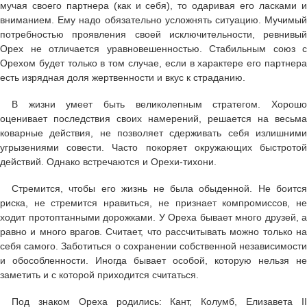
мучая своего партнера (как и себя), то одаривая его ласками и
вниманием. Ему надо обязательно усложнять ситуацию. Мучимый
потребностью проявления своей исключительности, ревнивый
Орех не отличается уравновешенностью. Стабильным союз с
Орехом будет только в том случае, если в характере его партнера
есть изрядная доля жертвенности и вкус к страданию.
В жизни умеет быть великолепным стратегом. Хорошо
оценивает последствия своих намерений, решается на весьма
коварные действия, не позволяет сдерживать себя излишними
угрызениями совести. Часто покоряет окружающих быстротой
действий. Однако встречаются и Орехи-тихони.
Стремится, чтобы его жизнь не была обыденной. Не боится
риска, не стремится нравиться, не признает компромиссов, не
ходит протоптанными дорожками. У Ореха бывает много друзей, а
равно и много врагов. Считает, что рассчитывать можно только на
себя самого. Заботиться о сохранении собственной независимости
и обособленности. Иногда бывает особой, которую нельзя не
заметить и с которой приходится считаться.
Под знаком Ореха родились: Кант, Колумб, Елизавета II