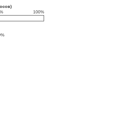
осов)
1%
100%
0%