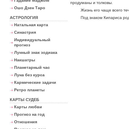
Гадание Маджонг
продуманы и толковы.
Ошо Дзен Таро
Жизнь его чаще всего теч
Под знаком Кипариса род
АСТРОЛОГИЯ
Натальная карта
Синастрия
Индивидуальный
прогноз
Лунный знак зодиака
Накшатры
Планетарный час
Луна без курса
Кармические задачи
Ретро планеты
КАРТЫ СУДЕБ
Карты любви
Прогноз на год
Отношения