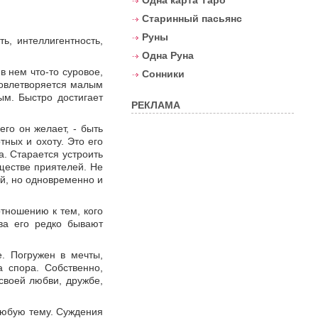
Одна карта Таро
Старинный пасьянс
Руны
ь, интеллигентность,
Одна Руна
в нем что-то суровое,
Сонники
довлетворяется малым
ым. Быстро достигает
РЕКЛАМА
его он желает, - быть
тных и охоту. Это его
а. Старается устроить
ществе приятелей. Не
ый, но одновременно и
тношению к тем, кого
тва его редко бывают
е. Погружен в мечты,
а спора. Собственно,
 своей любви, дружбе,
любую тему. Суждения