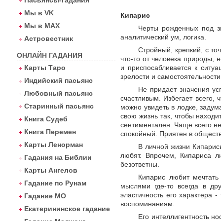
Пасьянсы-гадания
Мы в VK
Кипарис
Мы в MAX
Черты рожденных под зн
аналитический ум, логика.
Астровестник
Стройный, крепкий, с то
ОНЛАЙН ГАДАНИЯ
что-то от человека природы,
и приспосабливается к ситуа
Карты Таро
зрелости и самостоятельности
Индийский пасьянс
Не придает значения усп
Любовный пасьянс
счастливым. Избегает всего, 
Старинный пасьянс
можно увидеть в лодке, задум
свою жизнь так, чтобы наход
Книга Судеб
сентиментален. Чаще всего не
Книга Перемен
спокойный. Приятен в обществ
Карты Ленорман
В личной жизни Кипарис
любят. Впрочем, Кипариса лю
Гадания на Библии
безответны.
Карты Ангелов
Кипарис любит мечтать 
Гадание по Рунам
мыслями где-то всегда в др
эластичность его характера -
Гадание МО
воспоминаниям.
Екатерининское гадание
Его интеллигентность н