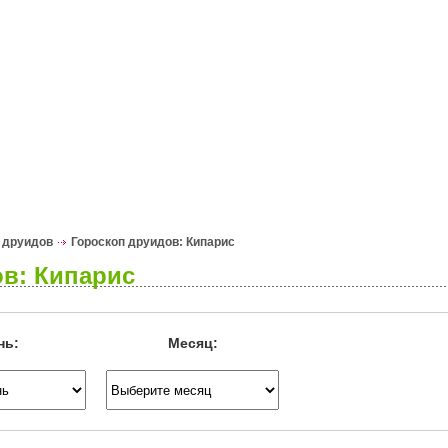
я
Гороскопы
Гадания
 друидов
Гороскоп друидов: Кипарис
в: Кипарис
нь:
Месяц: