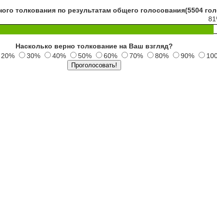
ного толкования по результатам общего голосования(5504 гол
8
Насколько верно толкование на Ваш взгляд?
20%
30%
40%
50%
60%
70%
80%
90%
10