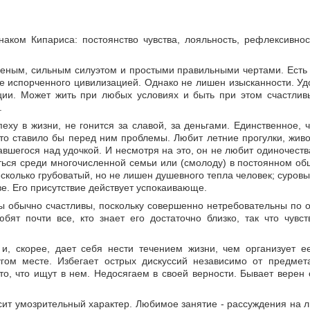
аком Кипариса: постоянство чувства, лояльность, рефлексивност
ченым, сильным силуэтом и простыми правильными чертами. Есть 
 не испорченного цивилизацией. Однако не лишен изысканности. У
ции. Может жить при любых условиях и быть при этом счастлив
.
еху в жизни, не гонится за славой, за деньгами. Единственное, ч
что ставило бы перед ним проблемы. Любит летние прогулки, живо
авшегося над удочкой. И несмотря на это, он не любит одиночеств
иться среди многочисленной семьи или (смолоду) в постоянном об
сколько грубоватый, но не лишен душевного тепла человек; суров
е. Его присутствие действует успокаивающе.
ы обычно счастливы, поскольку совершенно нетребовательны по о
бят почти все, кто знает его достаточно близко, так что чувс
и, скорее, дает себя нести течением жизни, чем организует е
угом месте. Избегает острых дискуссий независимо от предмет
 то, что ищут в нем. Недосягаем в своей верности. Бывает верен
осит умозрительный характер. Любимое занятие - рассуждения на 