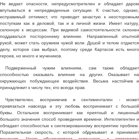
Не ведает опасности, непредусмотрителен и обладает даром
впутываться в непредвиденные ситуации. К счастью, однако,
исправимый оптимист, что приводит зачастую к неосторожным
поступкам как в деловой, так и в личной жизни. Имеет натуру,
склонную к эксцессам. При видимой самостоятельности склонен
поддаваться постороннему влиянию. Направленный опытной
рукой, может стать оружием чужой воли. Душой и телом отдается
делу, которое сам выбрал, поэтому среди Картасов есть много
героев, но много и мучеников.
Подверженный чужим влияниям, сам также обладает
способностью оказывать влияние на других. Оказывает на
окружающих побуждающее воздействие. Весьма настойчив и
принадлежит к числу тех, кто всегда прав.
Чувствителен, восприимчив и сентиментален - может
привязаться навсегда и эту любовь воспринимает с большой
буквы. Остальное воспринимает как приятный и лишенный
большого значения способ проведения времени. Интеллигентен и
обладает cпособностью к синтезированному восприятию проблем.
Поразительная скорость, с которой обдумывает и принимает
решения. Часто обнаруживает склонность к артистизму,