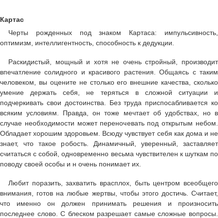
Картас
Черты рожденных под знаком Картаса: импульсивность,
оптимизм, интеллигентность, способность к дедукции.
Раскидистый, мощный и хотя не очень стройный, производит
впечатление солидного и красивого растения. Общаясь с таким
человеком, вы оцените не столько его внешние качества, сколько
умение держать себя, не теряться в сложной ситуации и
подчеркивать свои достоинства. Без труда приспосабливается ко
всяким условиям. Правда, он тоже мечтает об удобствах, но в
случае необходимости может переночевать под открытым небом.
Обладает хорошим здоровьем. Всюду чувствует себя как дома и не
знает, что такое робость. Динамичный, уверенный, заставляет
считаться с собой, одновременно весьма чувствителен к шуткам по
поводу своей особы и н очень понимает их.
Любит поразить, захватить врасплох, быть центром всеобщего
внимания, готов на любые жертвы, чтобы этого достичь. Считает,
что именно он должен принимать решения и произносить
последнее слово. С блеском разрешает самые сложные вопросы.