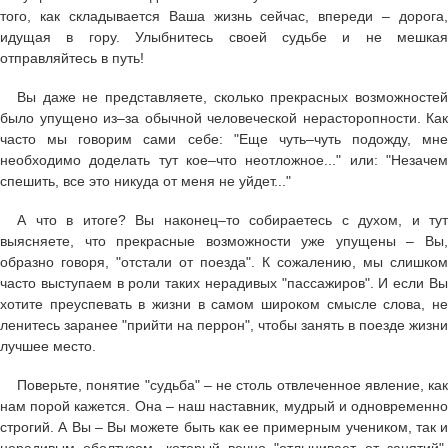
того, как складывается Ваша жизнь сейчас, впереди – дорога,
идущая в гору. Улыбнитесь своей судьбе и не мешкая
отправляйтесь в путь!
Вы даже не представляете, сколько прекрасных возможностей
было упущено из–за обычной человеческой нерасторопности. Как
часто мы говорим сами себе: "Еще чуть–чуть подожду, мне
необходимо доделать тут кое–что неотложное..." или: "Незачем
спешить, все это никуда от меня не уйдет..."
А что в итоге? Вы наконец–то собираетесь с духом, и тут
выясняете, что прекрасные возможности уже упущены – Вы,
образно говоря, "отстали от поезда". К сожалению, мы слишком
часто выступаем в роли таких нерадивых "пассажиров". И если Вы
хотите преуспевать в жизни в самом широком смысле слова, не
ленитесь заранее "прийти на перрон", чтобы занять в поезде жизни
лучшее место.
Поверьте, понятие "судьба" – не столь отвлеченное явление, как
нам порой кажется. Она – наш наставник, мудрый и одновременно
строгий. А Вы – Вы можете быть как ее примерным учеником, так и