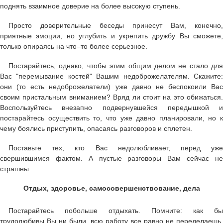
поднять взаимное доверие на более высокую ступень.
Просто доверительные беседы принесут Вам, конечно,
приятные эмоции, но углубить и укрепить дружбу Вы сможете,
только опираясь на что–то более серьезное.
Постарайтесь, однако, чтобы этим общим делом не стало для
Вас "перемывание костей" Вашим недоброжелателям. Скажите:
они (то есть недоброжелатели) уже давно не беспокоили Вас
своим пристальным вниманием? Вряд ли стоит на это обижаться.
Воспользуйтесь внезапно подвернувшейся передышкой и
постарайтесь осуществить то, что уже давно планировали, но к
чему боялись приступить, опасаясь разговоров и сплетен.
Поставьте тех, кто Вас недолюбливает, перед уже
свершившимся фактом. А пустые разговоры Вам сейчас не
страшны.
Отдых, здоровье, самосовершенствование, дела
Постарайтесь побольше отдыхать. Помните: как бы
трудолюбивы Вы ни были, всю работу все равно не переделаешь.