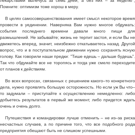
лекарствами вылечусь за семь дней, а без них – за неделю",
Помните: оптимизм тоже хорош в меру.
В целях самосовершенствования имеет смысл некоторое время
провести в уединении. Наверняка Вам нужно многое обдумать:
события последнего времени давали много пищи для
размышлений. Не забывайте; жизнь не терпит застоя, и если Вы не
движетесь вперед, значит, неизбежно откатываетесь назад. Другой
вопрос, что и в поступательном движении нужно сохранять ясную
голову. Как говорили наши предки: "Тише едешь – дальше будешь".
Так что обдумайте все не торопясь и тогда уже смело переходите
от планов к действиям.
Во всех вопросах, связанных с решением какого–то конкретного
дела, нужно проявлять большую осторожность. Но если уж Вы что–
то задумали – приступайте к осуществлению немедленно: либо
добьетесь результатов в первый же момент, либо придется ждать
очень и очень долго.
Путешествия и командировки лучше отменить – не из–за риска
несчастных случаев, а по причине того, что все подобного рода
предприятия обещают быть не слишком успешными.