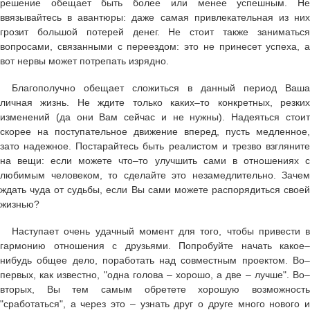
решение обещает быть более или менее успешным. Не
ввязывайтесь в авантюры: даже самая привлекательная из них
грозит большой потерей денег. Не стоит также заниматься
вопросами, связанными с переездом: это не принесет успеха, а
вот нервы может потрепать изрядно.
Благополучно обещает сложиться в данный период Ваша
личная жизнь. Не ждите только каких–то конкретных, резких
изменений (да они Вам сейчас и не нужны). Надеяться стоит
скорее на поступательное движение вперед, пусть медленное,
зато надежное. Постарайтесь быть реалистом и трезво взгляните
на вещи: если можете что–то улучшить сами в отношениях с
любимым человеком, то сделайте это незамедлительно. Зачем
ждать чуда от судьбы, если Вы сами можете распорядиться своей
жизнью?
Наступает очень удачный момент для того, чтобы привести в
гармонию отношения с друзьями. Попробуйте начать какое–
нибудь общее дело, поработать над совместным проектом. Во–
первых, как известно, "одна голова – хорошо, а две – лучше". Во–
вторых, Вы тем самым обретете хорошую возможность
"сработаться", а через это – узнать друг о друге много нового и