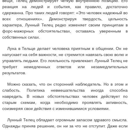
вещи, Телец демонстрирует четкую внутреннюю позицию. Его
реакция на людей и события, как правило, достаточно
сдержанна. Про таких людей говорят: «Это человек надежный во
всех отношениях». Демонстрируя твердость, цельность
характера, Лунный Телец редко изменяет своим принципам в
форс-мажорных обстоятельствах, оставаясь уверенным в
собственных силах.
Луна в Тельце делает человека приятным в общении. Он не
напускает на себя важности, не стремится навязать свою волю и
управлять людьми. Его лояльность привлекает. Лунный Телец не
требует немедленных ответов или незамедлительных
результатов.
Можно сказать, что он сторонний наблюдатель. Но в этом и
слабость. Политика невмешательства иногда способна
навредить. В новых обстоятельствах человек действует по
старым схемам, когда необходимо проявлять активность,
соизмеряя свои действия с изменившимися условиями.
Лунный Телец обладает огромным запасом здравого смысла.
Однажды приняв решение, он ни за что не отступит. Даже если