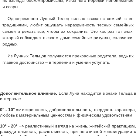
их взгляды бескомпромиссны, из-за чего нередки непонимание
и ссоры.
Одновременно Лунный Телец сильно связан с семьей, с ее
традициями, любит ощущать неразрывность тесных семейных
связей и делать все, чтобы их сохранить. Это как раз тот знак,
который соблюдает в своем доме семейные ритуалы, сплачивая
родных.
Из Лунных Тельцов получаются прекрасные родители, ведь их
главное достоинство – в терпении и умении уступать.
Дополнительное влияние.
Если Луна находится в знаке Тельца в
интервале:
0° - 10°
=> искренность, доброжелательность, твердость характера,
любовь к материальным ценностям и физическим удовольствиям;
10° - 20°
=> реалистичный взгляд на жизнь, житейский практицизм
рассудительность, расчетливость, при негативной конфигурации с