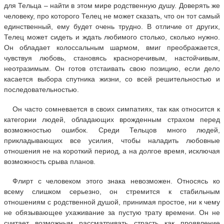
для Тельца – найти в этом мире родственную душу. Доверять же
человеку, про которого Телец не может сказать, что он тот самый
единственный, ему будет очень трудно. В отличие от других,
Телец может сидеть и ждать любимого столько, сколько нужно.
Он обладает колоссальным шармом, вмиг преображается,
чувствуя любовь, становясь красноречивым, настойчивым,
неотразимым. Он готов отстаивать свою позицию, если дело
касается выбора спутника жизни, со всей решительностью и
последовательностью.
Он часто сомневается в своих симпатиях, так как относится к
категории людей, обладающих врожденным страхом перед
возможностью ошибок. Среди Тельцов много людей,
прикладывающих все усилия, чтобы наладить любовные
отношения не на короткий период, а на долгое время, исключая
возможность срыва планов.
Флирт с человеком этого знака невозможен. Относясь ко
всему слишком серьезно, он стремится к стабильным
отношениям с родственной душой, принимая простое, ни к чему
не обязывающее ухаживание за пустую трату времени. Он не
считает возможным рассматривать страсть как проявление