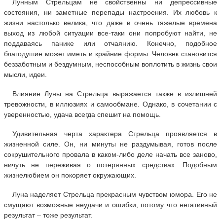
Лунным Стрельцам не свойственны ни депрессивные
состояния, ни заметные перепады настроения. Их любовь к
жизни настолько велика, что даже в очень тяжелые времена
выход из любой ситуации все-таки они попробуют найти, не
поддаваясь панике или отчаянию. Конечно, подобное
благодушие может иметь и крайние формы. Человек становится
беззаботным и бездумным, неспособным воплотить в жизнь свои
мысли, идеи.
Влияние Луны на Стрельца выражается также в излишней
тревожности, в иллюзиях и самообмане. Однако, в сочетании с
уверенностью, удача всегда спешит на помощь.
Удивительная черта характера Стрельца проявляется в
жизненной силе. Он, ни минуты не раздумывая, готов после
сокрушительного провала в каком-либо деле начать все заново,
ничуть не переживая о потерянных средствах. Подобным
жизнелюбием он покоряет окружающих.
Луна наделяет Стрельца прекрасным чувством юмора. Его не
смущают возможные неудачи и ошибки, потому что негативный
результат – тоже результат.